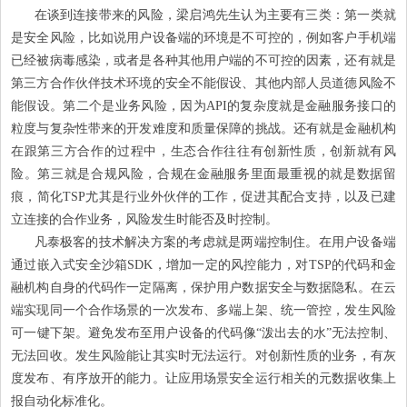
在谈到连接带来的风险，梁启鸿先生认为主要有三类：第一类就
是安全风险，比如说用户设备端的环境是不可控的，例如客户手机端
已经被病毒感染，或者是各种其他用户端的不可控的因素，还有就是
第三方合作伙伴技术环境的安全不能假设、其他内部人员道德风险不
能假设。第二个是业务风险，因为API的复杂度就是金融服务接口的
粒度与复杂性带来的开发难度和质量保障的挑战。还有就是金融机构
在跟第三方合作的过程中，生态合作往往有创新性质，创新就有风
险。第三就是合规风险，合规在金融服务里面最重视的就是数据留
痕，简化TSP尤其是行业外伙伴的工作，促进其配合支持，以及已建
立连接的合作业务，风险发生时能否及时控制。
凡泰极客的技术解决方案的考虑就是两端控制住。在用户设备端
通过嵌入式安全沙箱SDK，增加一定的风控能力，对TSP的代码和金
融机构自身的代码作一定隔离，保护用户数据安全与数据隐私。在云
端实现同一个合作场景的一次发布、多端上架、统一管控，发生风险
可一键下架。避免发布至用户设备的代码像“泼出去的水”无法控制、
无法回收。发生风险能让其实时无法运行。对创新性质的业务，有灰
度发布、有序放开的能力。让应用场景安全运行相关的元数据收集上
报自动化标准化。