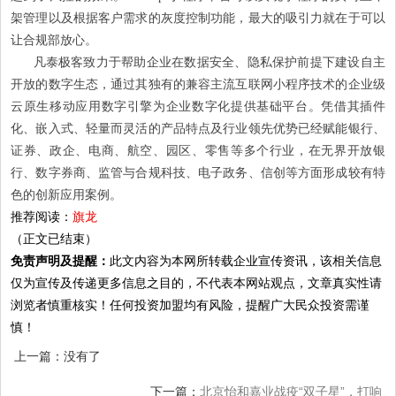
架管理以及根据客户需求的灰度控制功能，最大的吸引力就在于可以
让合规部放心。
凡泰极客致力于帮助企业在数据安全、隐私保护前提下建设自主
开放的数字生态，通过其独有的兼容主流互联网小程序技术的企业级
云原生移动应用数字引擎为企业数字化提供基础平台。凭借其插件
化、嵌入式、轻量而灵活的产品特点及行业领先优势已经赋能银行、
证券、政企、电商、航空、园区、零售等多个行业，在无界开放银
行、数字券商、监管与合规科技、电子政务、信创等方面形成较有特
色的创新应用案例。
推荐阅读：
旗龙
（正文已结束）
免责声明及提醒：
此文内容为本网所转载企业宣传资讯，该相关信息
仅为宣传及传递更多信息之目的，不代表本网站观点，文章真实性请
浏览者慎重核实！任何投资加盟均有风险，提醒广大民众投资需谨
慎！
上一篇：没有了
下一篇：
北京怡和嘉业战疫“双子星”，打响