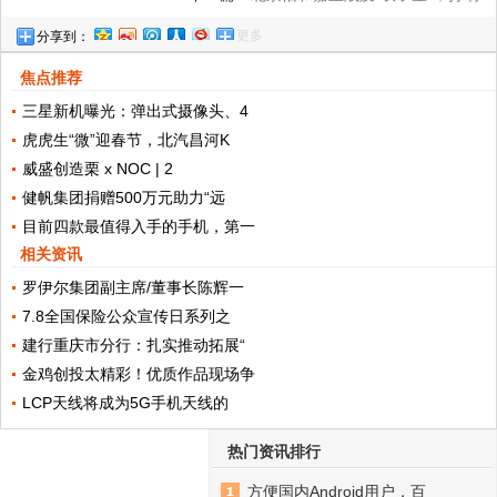
更多
分享到：
呼吸治疗保卫战
焦点推荐
三星新机曝光：弹出式摄像头、4
虎虎生“微”迎春节，北汽昌河K
威盛创造栗 x NOC | 2
健帆集团捐赠500万元助力“远
目前四款最值得入手的手机，第一
相关资讯
罗伊尔集团副主席/董事长陈辉一
7.8全国保险公众宣传日系列之
建行重庆市分行：扎实推动拓展“
金鸡创投太精彩！优质作品现场争
LCP天线将成为5G手机天线的
热门资讯排行
方便国内Android用户，百