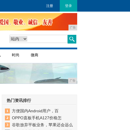
注册
登录
广告
讯
时尚
微商
广告
热门资讯排行
方便国内Android用户，百
OPPO直板手机A127价格怎
谷歌放弃平板业务，苹果还会远么