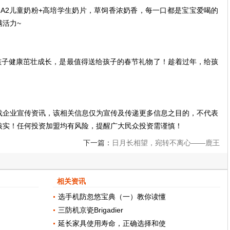
A2儿童奶粉+高培学生奶片，草饲香浓奶香，每一口都是宝宝爱喝的
活力~
孩子健康茁壮成长，是最值得送给孩子的春节礼物了！趁着过年，给孩
载企业宣传资讯，该相关信息仅为宣传及传递更多信息之目的，不代表
核实！任何投资加盟均有风险，提醒广大民众投资需谨慎！
下一篇：
日月长相望，宛转不离心——鹿王
本生图拟人手办惊艳开售
相关资讯
选手机防忽悠宝典（一）教你读懂
三防机京瓷Brigadier
延长家具使用寿命，正确选择和使