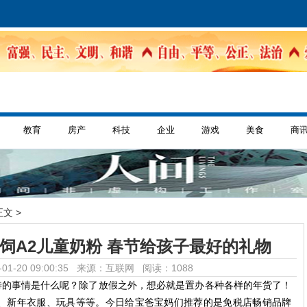
教育
房产
科技
企业
游戏
美食
商
正文 >
饲A2儿童奶粉 春节给孩子最好的礼物
01-20 09:00:35 来源：互联网
阅读：1088
的事情是什么呢？除了放假之外，想必就是置办各种各样的年货了！
、新年衣服、玩具等等。今日给宝爸宝妈们推荐的是免税店畅销品牌