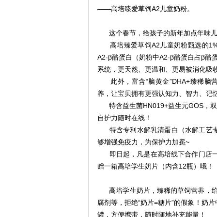
——高培臻爱草饲A2儿童奶粉。
这个春节，给孩子的新年加点年味
高培臻爱草饲A2儿童奶粉甄选的1
A2-β酪蛋白（奶粉中A2-β酪蛋白占β
系统，更天然、更温和、更易被消化吸
此外，富含“脑黄金”DHA+臻稀
养，让宝贝拥有更强认知力、智力、记
特含益生菌HN019+益生元GOS
自护力随时在线！
特含专利水解乳清蛋白（水解工艺专利
够增强免疫力，为保护力加冕~
即日起，凡是在高培线下合作门店一
赠一箱高培学生奶片（内含12瓶）哦！
高培学生奶片，臻稀的草饲营养，
腐剂等，拒绝“奶片=糖片”的假象！奶
罐，方便携带，随时随地补充能量！