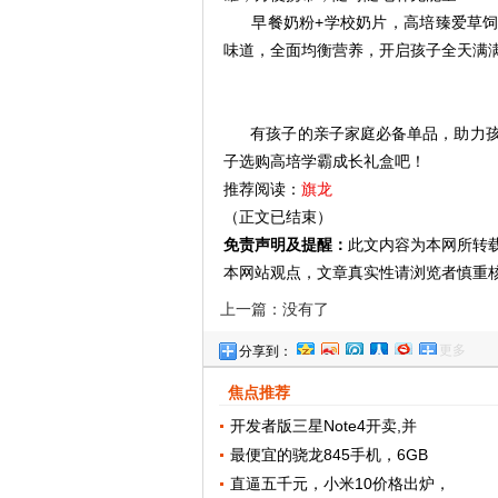
早餐奶粉+学校奶片，高培臻爱草饲
味道，全面均衡营养，开启孩子全天满满
有孩子的亲子家庭必备单品，助力
子选购高培学霸成长礼盒吧！
推荐阅读：
旗龙
（正文已结束）
免责声明及提醒：
此文内容为本网所转
本网站观点，文章真实性请浏览者慎重
上一篇：没有了
更多
分享到：
焦点推荐
开发者版三星Note4开卖,并
最便宜的骁龙845手机，6GB
直逼五千元，小米10价格出炉，