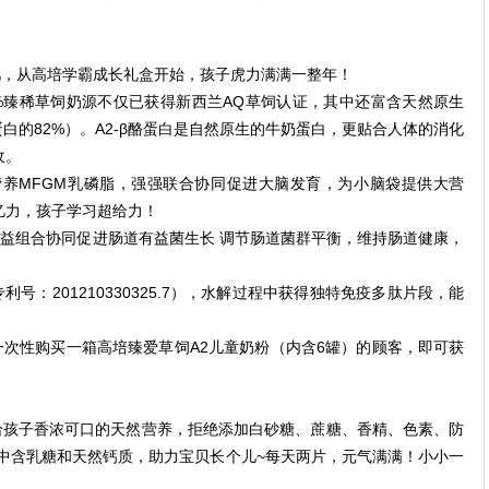
儿，从高培学霸成长礼盒开始，孩子虎力满满一整年！
%臻稀草饲奶源不仅已获得新西兰AQ草饲认证，其中还富含天然原生
酪蛋白的82%）。A2-β酪蛋白是自然原生的牛奶蛋白，更贴合人体的消化
收。
脑营养MFGM乳磷脂，强强联合协同促进大脑发育，为小脑袋提供大营
忆力，孩子学习超给力！
，双益组合协同促进肠道有益菌生长 调节肠道菌群平衡，维持肠道健康，
号：201210330325.7），水解过程中获得独特免疫多肽片段，能
次性购买一箱高培臻爱草饲A2儿童奶粉（内含6罐）的顾客，即可获
给孩子香浓可口的天然营养，拒绝添加白砂糖、蔗糖、香精、色素、防
片中含乳糖和天然钙质，助力宝贝长个儿~每天两片，元气满满！小小一