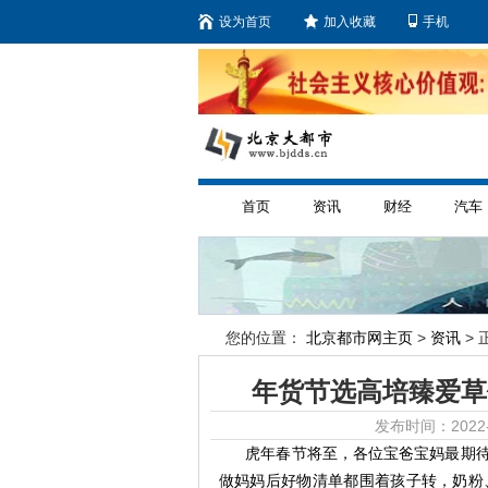
设为首页
加入收藏
手机
首页
资讯
财经
汽车
您的位置：
北京都市网主页
>
资讯
> 
年货节选高培臻爱草
发布时间：2022-
虎年春节将至，各位宝爸宝妈最期待
做妈妈后好物清单都围着孩子转，奶粉