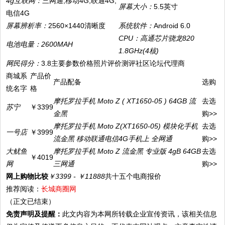
4g互联网：
三网通,移动4G,联通4G,
屏幕大小：
5.5英寸
电信4G
屏幕辨析率：
2560×1440清晰度
系统软件：
Android 6.0
CPU：
高通芯片骁龙820
电池电量：
2600MAH
1.8GHz(4核)
网民得分：
3.8主要参数价格照片评价测评社区论坛代理商
商城系
产品价
产品配备
选购
统名字
格
摩托罗拉手机 Moto Z ( XT1650-05 ) 64GB 流
去选
苏宁
￥3399
金黑
购>>
摩托罗拉手机 Moto Z(XT1650-05) 模块化手机
去选
一号店
￥3999
流金黑 移动联通电信4G手机上 全网通
购>>
大鱿鱼
摩托罗拉手机 Moto Z 流金黑 专业版 4gB 64GB
去选
￥4019
网
三网通
购>>
网上购物比较
￥3399 - ￥11888
共十五个电商报价
推荐阅读：
长城商圈网
（正文已结束）
免责声明及提醒：
此文内容为本网所转载企业宣传资讯，该相关信息