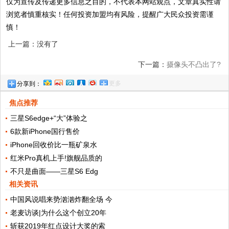
仅为宣传及传递更多信息之目的，不代表本网站观点，文章真实性请
浏览者慎重核实！任何投资加盟均有风险，提醒广大民众投资需谨
慎！
上一篇：没有了
下一篇：
摄像头不凸出了?
更多
分享到：
LGNexus5(2015)渲染图再曝光
焦点推荐
三星S6edge+“大”体验之
6款新iPhone国行售价
iPhone回收价比一瓶矿泉水
红米Pro真机上手!旗舰品质的
不只是曲面——三星S6 Edg
相关资讯
中国风说唱来势汹汹炸翻全场 今
老麦访谈|为什么这个创立20年
斩获2019年红点设计大奖的索