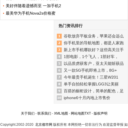
美好伴随着遗憾而至 一加手机2
最美华为手机Nova2s价格蜜
热门资讯排行
谷歌放弃平板业务，苹果还会远么
你手机里的导航地图，都是人家跑
新上市手机哪款好？这些高关注手
1部电影，1个飞人，1部好车，
以品质虏获客户，亚太天能斩获品
又一款5G手机即将上市，8G+
今年最贵手机诞生！三星W201
单手自拍轻松掌握LGG3让美丽
百搭的橱柜设计，简单的配色，足
iphone6十月内地上市售价
关于我们
-
联系我们
-
XML地图
-
网站地图
TXT
-
版权声明
Copyright.2002-2020
北京都市网
版权所有 本网拒绝一切非法行为 欢迎监督举报 如