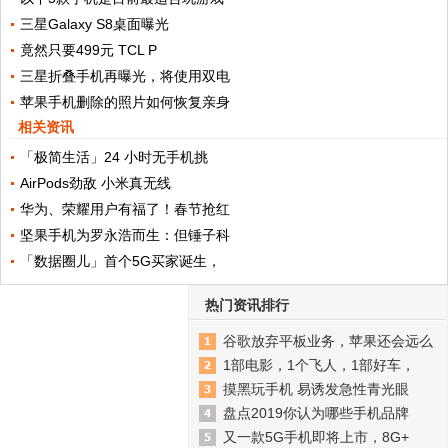
三星Galaxy S8桌面曝光
竟然只要499元 TCL P
三星折叠手机再曝光，将使用双电
苹果手机删除的照片如何恢复亲身
相关资讯
「极简生活」24 小时无手机挑
AirPods劲敌 小米真无线
华为、荣耀用户有福了！春节抢红
坚果手机为罗永浩而生：但锤子科
「数据圈儿」首个5G买家诞生，
热门资讯排行
谷歌放弃平板业务，苹果还会远么
1部电影，1个飞人，1部好车，
摸黑玩手机 易诱发急性青光眼
盘点2019你认为哪些手机品牌
又一款5G手机即将上市，8G+