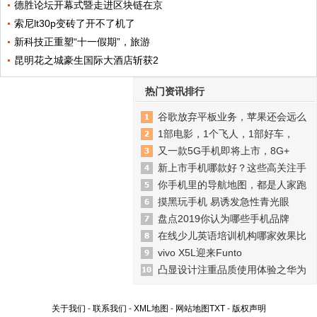
德胜论坛开幕式暨走进区块链在京
索尼lt30p变砖了开不了机了
新科技正重塑“十一假期”，旅游
昆明花之城豪生国际大酒店斩获2
热门资讯排行
谷歌放弃平板业务，苹果还会远么
1部电影，1个飞人，1部好车，
又一款5G手机即将上市，8G+
新上市手机哪款好？这些高关注手
你手机里的导航地图，都是人家跑
摸黑玩手机 易诱发急性青光眼
盘点2019你认为哪些手机品牌
在线少儿英语培训机构哪家效果比
vivo X5L迎来Funto
凸显设计注重品质使用体验之华为
关于我们
-
联系我们
-
XML地图
-
网站地图
TXT
-
版权声明