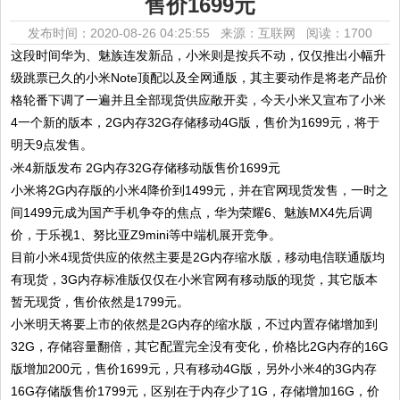
售价1699元
发布时间：2020-08-26 04:25:55 来源：互联网
阅读：1700
这段时间华为、魅族连发新品，小米则是按兵不动，仅仅推出小幅升
级跳票已久的小米Note顶配以及全网通版，其主要动作是将老产品价
格轮番下调了一遍并且全部现货供应敞开卖，今天小米又宣布了小米
4一个新的版本，2G内存32G存储移动4G版，售价为1699元，将于
明天9点发售。
小米将2G内存版的小米4降价到1499元，并在官网现货发售，一时之
间1499元成为国产手机争夺的焦点，华为荣耀6、魅族MX4先后调
价，于乐视1、努比亚Z9mini等中端机展开竞争。
目前小米4现货供应的依然主要是2G内存缩水版，移动电信联通版均
有现货，3G内存标准版仅仅在小米官网有移动版的现货，其它版本
暂无现货，售价依然是1799元。
小米明天将要上市的依然是2G内存的缩水版，不过内置存储增加到
32G，存储容量翻倍，其它配置完全没有变化，价格比2G内存的16G
版增加200元，售价1699元，只有移动4G版，另外小米4的3G内存
16G存储版售价1799元，区别在于内存少了1G，存储增加16G，价