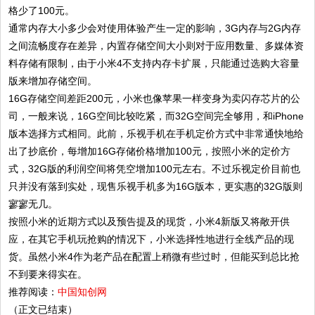
格少了100元。
通常内存大小多少会对使用体验产生一定的影响，3G内存与2G内存
之间流畅度存在差异，内置存储空间大小则对于应用数量、多媒体资
料存储有限制，由于小米4不支持内存卡扩展，只能通过选购大容量
版来增加存储空间。
16G存储空间差距200元，小米也像苹果一样变身为卖闪存芯片的公
司，一般来说，16G空间比较吃紧，而32G空间完全够用，和iPhone
版本选择方式相同。此前，乐视手机在手机定价方式中非常通快地给
出了抄底价，每增加16G存储价格增加100元，按照小米的定价方
式，32G版的利润空间将凭空增加100元左右。不过乐视定价目前也
只并没有落到实处，现售乐视手机多为16G版本，更实惠的32G版则
寥寥无几。
按照小米的近期方式以及预告提及的现货，小米4新版又将敞开供
应，在其它手机玩抢购的情况下，小米选择性地进行全线产品的现
货。虽然小米4作为老产品在配置上稍微有些过时，但能买到总比抢
不到要来得实在。
推荐阅读：
中国知创网
（正文已结束）