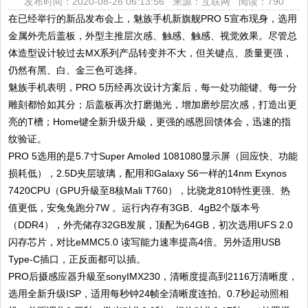
发布时间：2020-08-26 06:13:56 来源：互联网
阅读：790
在已经举行的新品发布会上，魅族手机新旗舰PRO 5宣布现身，选用
金属外壳后盖板，外型主推层次感、触感、触感、视觉效果。尽管总
体造型设计较过去MX系列产品转变并不大，但关键点、质量更强，
仍然有黑、白、金三色可选择。
魅族手机表明，PRO 5历经再次设计方案后，每一处功能键、每一分
雕刻都恰如其分；后盖板再次打磨抛光，增加磨纱层次感，打造出更
亮的T槽；Home键全新升级升級，更强的感恩回馈体会，迅速的指
纹验证。
PRO 5选用的是5.7寸Super Amoled 1081080显示屏（回应快、功能
损耗低），2.5D夹层玻璃，配用和Galaxy S6一样的14nm Exynos
7420CPU（GPU升級至8核Mali T760），比骁龙810特性更强、热
值更低，安兔兔跑分7W 。运行内存有3GB、4gB2个版本号
（DDR4），外壳储存32GB发展，顶配为64GB，初次选用UFS 2.0
闪存芯片，对比eMMC5.0 读写能力速率提高4倍。另外适用USB
Type-C插口，正反面都可以插。
PRO后摄感应器升級至sonyIMX230，清晰度提高到2116万清晰度，
选用全新升级ISP，适用每秒钟24帧全清晰度连拍。0.7秒起动照相