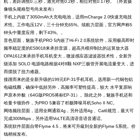
机，差距调焦0.三秒，激光对焦0.2秒，相位对焦0.17秒。（外置摄
像镜头规格型号尚未发布）
手机上内嵌了3050mAh大充电电池，适用mCharge 2.0快速充电技
术性。工作电压12V，三十分钟充65%。续航力层面，官方网声称5
钟头中重度应用，剩下43%。。
音色层面，魅族手机PRO 5内嵌了Hi-Fi 2.0系统软件，应用极高即时
频率稳定度的ES9018来承担音源，超高共模抑制比的运算放大器
OPA1612来承担手机耳机变大，微波感应器滤波器技术性，全新升
级添加 SOLO 电源电路根据4对8颗 NXP三极管开展电流量变大，进
而摆脱了扭力难题。
接踵而来的是全新升级的199元EP-31手机耳机，选用新一代铜包铝
电磁线圈，确保中低頻另外，高频率可塑性提高，较大 水平复原响
声原本外貌（64G版PRO5将标EP-31）。除此之外，魅族手机还和
哈曼卡顿协作，为PRO 5兼容了积极降噪耳机Soho II NC。
网络频段层面，适用全网通双4g，另外适用4g 、Cat6规范，最大可
完成300Mbps，另外适用VoLTE高清语音语音通话。
系统软件层面自带Flyme 4.5，将来可升級到全新的Flyme 5系统。价
钱稍候发布。