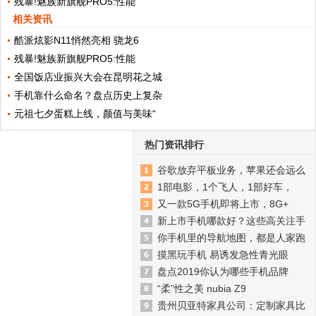
残暴!魅族新旗舰PRO5:性能
相关资讯
酷派炫影N11悄然亮相 骁龙6
残暴!魅族新旗舰PRO5:性能
全国饭店业振兴大会在昆明花之城
手机靠什么命名？盘点历史上复杂
元祖七夕蛋糕上线，颜值与美味“
热门资讯排行
谷歌放弃平板业务，苹果还会远么
1部电影，1个飞人，1部好车，
又一款5G手机即将上市，8G+
新上市手机哪款好？这些高关注手
你手机里的导航地图，都是人家跑
摸黑玩手机 易诱发急性青光眼
盘点2019你认为哪些手机品牌
“柔”性之美 nubia Z9
贵州贝亚特家具公司：定制家具比