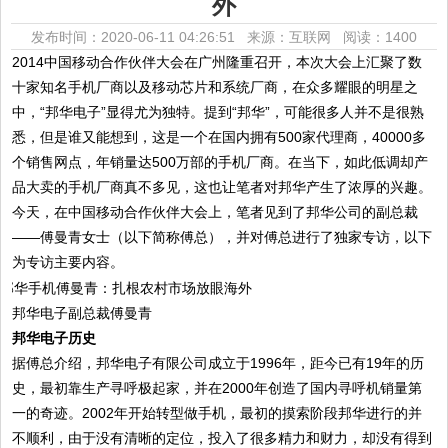
外
发布时间：2020-06-11 04:26:51 来源：互联网
阅读：1400
2014中国移动合作伙伴大会在广州隆重召开，本次大会上汇聚了数
十家知名手机厂商以及移动芯片和系统厂商，在众多耀眼的明星之
中，“邦华电子”显得尤为独特。提到“邦华”，可能很多人并不是很熟
悉，但是谁又能想到，这是一个在国内拥有500家代理商，40000多
个销售网点，年销量达500万部的手机厂商。在当下，如此低调却产
品大卖的手机厂商真不多见，这也让笔者对邦华产生了浓厚的兴趣。
今天，在中国移动合作伙伴大会上，笔者见到了邦华公司的副总裁
——傅曼青女士（以下简称傅总），并对傅总进行了独家专访，以下
为专访主要内容。
邦华电子副总裁傅曼青
邦华电子历史
据傅总介绍，邦华电子有限公司成立于1996年，距今已有19年的历
史，最初靠生产寻呼极起家，并在2000年创造了国内寻呼机销量第
一的奇迹。2002年开始转型做手机，最初的摸索阶段邦华进行的并
不顺利，由于没有清晰的定位，投入了很多精力和财力，却没有得到