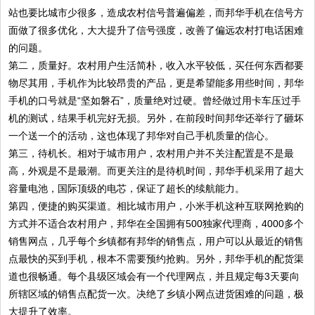
站也要比城市少很多，造成农村信号普遍偏差，而邦华手机在信号方
面做了很多优化，大大提升了信号强度，改善了偏远农村打电话困难
的问题。
第二，质量好。农村用户生活简朴，收入水平较低，买任何东西都要
物尽其用，手机作为比较昂贵的产品，更是希望能多用些时间，邦华
手机的口号就是“坚如磐石”，质量绝对过硬。曾经做过用卡车压过手
机的测试，结果手机完好无损。另外，在前段时间邦华还举行了砸坏
一个送一个的活动，这也体现了邦华对自己手机质量的信心。
第三，待机长。相对于城市用户，农村用户并不关注配置是不是最
高，外观是不是最潮。而更关注的是待机时间，邦华手机采用了超大
容量电池，国际顶级的电芯，保证了超长的续航能力。
第四，便捷的购买渠道。相比城市用户，小米手机这种互联网抢购的
方式并不适合农村用户，邦华在全国拥有500独家代理商，4000多个
销售网点，几乎每个乡镇都有邦华的销售点，用户可以从最近的销售
点最快的买到手机，根本不需要预约抢购。另外，邦华手机的配货渠
道也很畅通。每个县级区域会有一个代理网点，并且规定每3天要向
所辖区域的销售点配货一次。决绝了乡镇小网点进货困难的问题，极
大提升了效率。