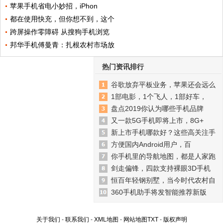
苹果手机省电小妙招，iPhon
都在使用快充，但你想不到，这个
跨屏操作零障碍 从搜狗手机浏览
邦华手机傅曼青：扎根农村市场放
热门资讯排行
谷歌放弃平板业务，苹果还会远么
1部电影，1个飞人，1部好车，
盘点2019你认为哪些手机品牌
又一款5G手机即将上市，8G+
新上市手机哪款好？这些高关注手
方便国内Android用户，百
你手机里的导航地图，都是人家跑
剑走偏锋，四款支持裸眼3D手机
恒百年轻钢别墅，当今时代农村自
360手机助手将发智能推荐新版
关于我们
-
联系我们
-
XML地图
-
网站地图
TXT
-
版权声明