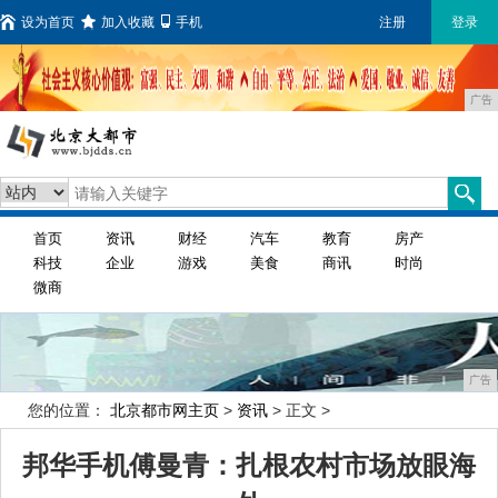
设为首页
加入收藏
手机
注册
登录
广告
首页
资讯
财经
汽车
教育
房产
科技
企业
游戏
美食
商讯
时尚
微商
广告
您的位置：
北京都市网主页
>
资讯
> 正文 >
邦华手机傅曼青：扎根农村市场放眼海