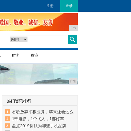
注册
登录
广告
讯
时尚
微商
广告
热门资讯排行
谷歌放弃平板业务，苹果还会远么
1部电影，1个飞人，1部好车，
盘点2019你认为哪些手机品牌