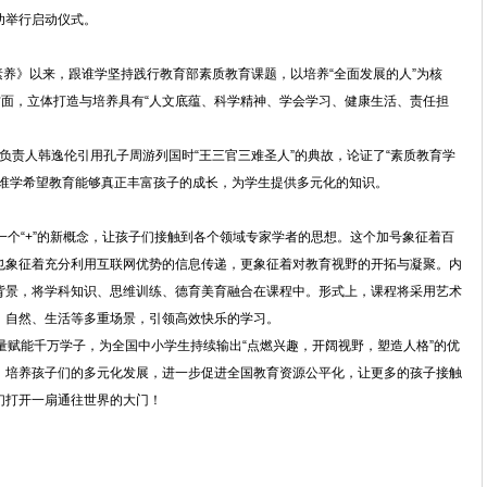
功举行启动仪式。
养》以来，跟谁学坚持践行教育部素质教育课题，以培养“全面发展的人”为核
方面，立体打造与培养具有“人文底蕴、科学精神、学会学习、健康生活、责任担
责人韩逸伦引用孔子周游列国时“王三官三难圣人”的典故，论证了“素质教育学
跟谁学希望教育能够真正丰富孩子的成长，为学生提供多元化的知识。
个“+”的新概念，让孩子们接触到各个领域专家学者的思想。这个加号象征着百
也象征着充分利用互联网优势的信息传递，更象征着对教育视野的开拓与凝聚。内
背景，将学科知识、思维训练、德育美育融合在课程中。形式上，课程将采用艺术
、自然、生活等多重场景，引领高效快乐的学习。
赋能千万学子，为全国中小学生持续输出“点燃兴趣，开阔视野，塑造人格”的优
，培养孩子们的多元化发展，进一步促进全国教育资源公平化，让更多的孩子接触
们打开一扇通往世界的大门！