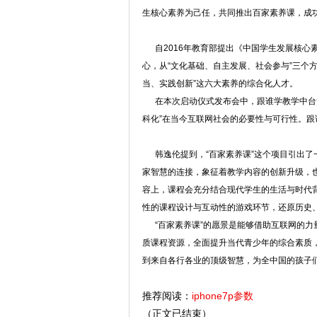
生核心素养为己任，共同推出百家素养课，成
自2016年教育部提出《中国学生发展核心素
心，从“文化基础、自主发展、社会参与”三个
当、实践创新”这六大素养的综合化人才。
在本次启动仪式发布会中，跟谁学教学中台负
科化”在当今互联网社会的必要性与可行性。
韩逸伦提到，“百家素养课”这个项目引出了一
家智慧的连接，象征着教学内容的创新升级，
容上，课程会充分结合现代学生的生活与时代
性的课程设计与互动性的游戏环节，还原历史
“百家素养课”的愿景是能够借助互联网的力量
质课程资源，全面提升当代青少年的综合素质
到来自各行各业的顶级智慧，为全中国的孩子
推荐阅读：
iphone7p参数
（正文已结束）