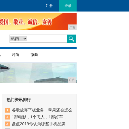
注册
登录
广告
讯
时尚
微商
广告
热门资讯排行
谷歌放弃平板业务，苹果还会远么
1部电影，1个飞人，1部好车，
盘点2019你认为哪些手机品牌