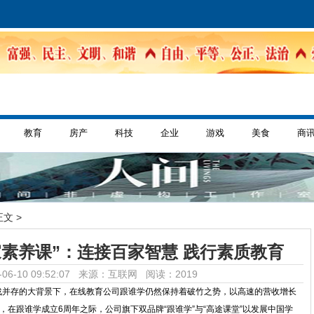
教育
房产
科技
企业
游戏
美食
商
正文 >
素养课”：连接百家智慧 践行素质教育
06-10 09:52:07 来源：互联网
阅读：2019
战并存的大背景下，在线教育公司跟谁学仍然保持着破竹之势，以高速的营收增长
日，在跟谁学成立6周年之际，公司旗下双品牌“跟谁学”与“高途课堂”以发展中国学