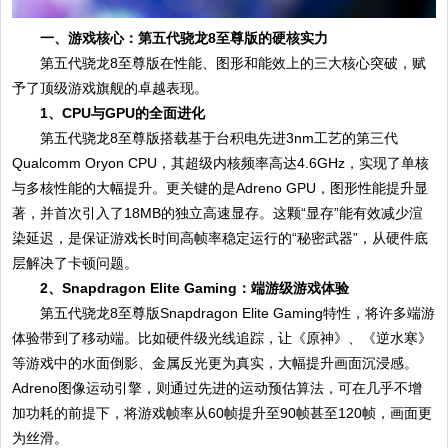
一、游戏核心：第五代骁龙8至尊版的硬核实力
第五代骁龙8至尊版在性能、图形和能效上的三大核心突破，赋
予了顶级游戏旗舰的卓越表现。
1、CPU与GPU的全面进化
第五代骁龙8至尊版搭载基于台积电先进3nm工艺的第三代
Qualcomm Oryon CPU，其超级内核频率高达4.6GHz，实现了单核
与多核性能的大幅提升。更关键的是Adreno GPU，图形性能提升显
著，并首次引入了18MB的独立高速显存。这颗“显存”能有效减少渲
染延迟，是保证游戏长时间高帧率稳定运行的“秘密武器”，从硬件底
层解决了卡顿问题。
2、Snapdragon Elite Gaming：端游级游戏体验
第五代骁龙8至尊版Snapdragon Elite Gaming特性，将许多端游
体验带到了移动端。比如硬件级光线追踪，让《原神》、《逆水寒》
等游戏中的水面倒影、金属反光更为真实，大幅提升画面沉浸感。
Adreno图像运动引擎，则通过先进的运动预估算法，可在几乎不增
加功耗的前提下，将游戏帧率从60帧提升至90帧甚至120帧，画面更
为丝滑。