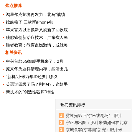
焦点推荐
鸿星尔克芷境再发力，北马“战绩
续航稳了!三款新iPhone电
苹果官方以旧换新又刷新了回收底
胰腺癌创新治疗技术：广东省人民
胜者教育：教育点燃激情，成就每
相关资讯
中兴首款5G旗舰手机来了：2月
原来华为这样清理内存，能清出几
“新机”小米万年ID还要用多久
英语过四级了吗？别担心，这款手
新技术的“创造性破坏”特性
热门资讯排行
霓虹光影下的“米线剧场”：肥汁
守正与出圈：肥汁米蘭如何在北京
京城食客的“港潮”新宠：肥汁米