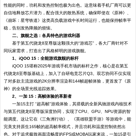
性能的同时，功耗和发热控制也极为出色。这意味着手机厂商可以更
自信地释放芯片潜力，配合强大的散热系统，确保即使在《原神》、
《崩坏：星穹铁道》这类高负载游戏中长时间运行，也能保持帧率平
稳，告别发热降频的烦恼。
二、旗舰之选：各具特色的游戏利器
基于第五代骁龙8至尊版这颗强大的“游戏芯”，各大厂商针对不
同玩家需求，打造出了风格鲜明的游戏旗舰。
1、iQOO 15：全能游戏旗舰的标杆
iQOO 15堪称2025年游戏手机市场的标杆之作，核心是在第五
代骁龙8至尊版基础上，加入了自研电竞芯片Q3。双芯协同不仅实现
了对多款主流游戏的2K分辨率渲染和144帧超帧体验，更首发了《原
神》的全场景光线追踪效果。
2、一加 15：高帧体验的革新者
一加15主打 “超高帧”游戏体验，其搭载的全新风驰游戏内核技术
与第五代骁龙8至尊版深度协同，实现了CPU、GPU、NPU资源的智
能调度。这让它在《三角洲行动》、《英雄联盟手游》等游戏中，能
完美支持原生165帧的超高帧率模式，并且功耗和温度控制依然出
色。对于追求极致画面流畅度的FPS或MOBA玩家来说，一加15是引