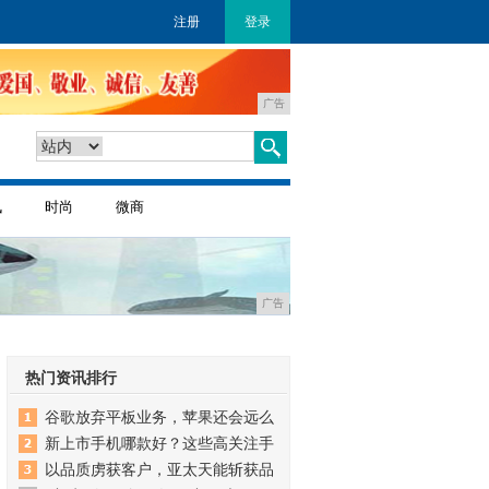
注册
登录
广告
讯
时尚
微商
广告
热门资讯排行
谷歌放弃平板业务，苹果还会远么
新上市手机哪款好？这些高关注手
以品质虏获客户，亚太天能斩获品