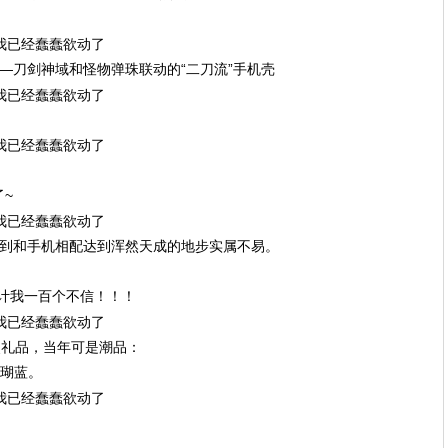
—刀剑神域和怪物弹珠联动的“二刀流”手机壳
~
做到和手机相配达到浑然天成的地步实属不易。
向设计我一百个不信！！！
抽奖礼品，当年可是潮品：
珊瑚蓝。