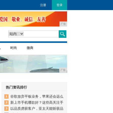
注册
登录
广告
讯
时尚
微商
广告
热门资讯排行
谷歌放弃平板业务，苹果还会远么
新上市手机哪款好？这些高关注手
以品质虏获客户，亚太天能斩获品