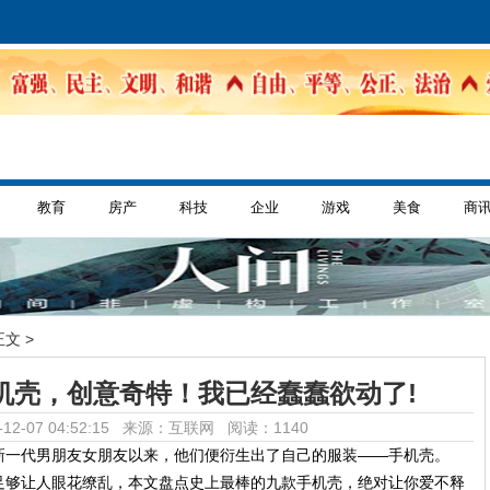
教育
房产
科技
企业
游戏
美食
商
正文 >
机壳，创意奇特！我已经蠢蠢欲动了!
12-07 04:52:15 来源：互联网
阅读：1140
新一代男朋友女朋友以来，他们便衍生出了自己的服装——手机壳。
足够让人眼花缭乱，本文盘点史上最棒的九款手机壳，绝对让你爱不释