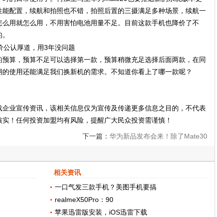
性能配置，续航和拍照也不错，拍照后置的三摄满足多种场景，续航一
天想怎么用就怎么用，不用害怕电池用量不足。目前这款手机也降价了不
的。
的预算，预算不足可以选择第一款，预算稍微充足选择后面两款，在同
期的使用还能满足我们换新机的需求。不知道你看上了哪一款呢？
载企业宣传资讯，该相关信息仅为宣传及传递更多信息之目的，不代表
核实！任何投资加盟均有风险，提醒广大民众投资需谨慎！
下一篇：
华为新品发布会来！除了Mate30
系列手机，这些同样值得关注!
相关资讯
一口气发三款手机？美图手机要搞
realmeX50Pro：90
苹果迅雷版安装，iOS迅雷下载