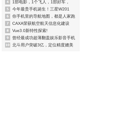
1部电影，1个飞人，1部好车，
今年最贵手机诞生！三星W201
你手机里的导航地图，都是人家跑
CAXA荣获航空航天信息化建设
Vue3.0新特性探索!
曾经最成功超薄翻盖娱乐影音手机
北斗用户突破3亿，定位精度媲美