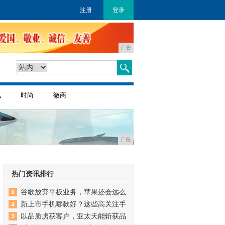
注册
登录
广告
讯
时尚
微商
广告
热门资讯排行
谷歌放弃平板业务，苹果还会远么
新上市手机哪款好？这些高关注手
以品质虏获客户，亚太天能斩获品