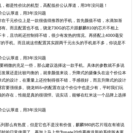
机，都是性价比的机型，高配低价公认厚道，用3年没问题！
lme X2在千元价位上是一款很值得推荐的手机，首先颜值不错，水滴加渐
有。而且配置也不低，骁龙730G的芯片跟麒麟810的芯片不相上
卡，且功耗还控制得不错，很少有发热的情况。再搭配上4000毫安
害的手机。而且就这些配置其实跟两千元出头的手机差不多，你说是不
你的预算要稍微的充足一些，那么建议选择这一款手机。具体的参数就不多说
面发展还是比较均衡的，就拿颜值来说，升降式的摄像头在这个价位本
降式的设计，在重量上还控制得很不错，手感很好，而且升降式的设计
官要强很多。骁龙855+的配置在这个价位中也是少有，平时我们玩
顿的存在，性能是真的很强悍。说实话，能够在红米这一个品牌上选择
30系列那么有热度，但是它也不是没有价值，麒麟980的芯片现在有谁说
时的日常使用了。再加上马上华为mate20也要推送新的系统版本更