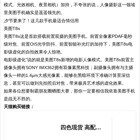
模式、光效相机、夜景相机）加持，不夸张的说，人像摄影这一领域
里美图手机确实是遥遥领先的。
美图T8s
美图T8s这是首款搭载前置双摄的美图手机。前置全像素PDAF毫秒
级对焦、前置OIS光学防抖、前置智能补光灯的加持下，美图T8s电
影级虚化的自拍效果令人惊艳。
电影级虚化"说的就是美图T8s新增的电影人像模式。美图T8s前置主
摄像头拥有SONY IMX362拥有双像素黑科技；副摄像头拥有与主摄
像头一样的1.4μm大感光像素，能够在黑暗环境下准确计算景深信
息，甚至可以做到先拍照后对焦，带来极具艺术感的虚化效果。
如果各位想要制霸朋友圈晒图大赛，那你一定要相信我依靠美图手机
是战无不胜的。
天猫购买链接：
四色现货 高配送礼盒+星月棒Meitu/美图 T9全网通4G官方正品全新款美图t9s网红自拍手机旗舰店官网t8s v6 m8s