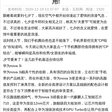
用!
发布时间：2020-12-19 13:37:07 来源：互联网
阅读：1920
眼瞅着就要到七夕了，现在空气中都开始弥漫起了爱情的浪漫气息，
不过讲真的，七夕是牛郎织女相见之日，称其为"夫妻节"可能更为合
适。不过谁在意这些呢，大家高兴就好了，七夕的含义就爱情，在爱
情中最重要的就是浪漫。
说到情人节，我们手机圈自然也是不能落下，手机界那些完美"CP组
合"你知道吗。今天就让我为大家盘点一下手机圈那些值得拥有的"CP
组合"，能够瞬间提高你和你男/女朋友的幸福感。
华为nova 3i
华为nova 3i颇具个性的创新，具有强烈的自我主张，立在打造"手机
界的产品精灵"。而在外观方面，华为nova 3i更是将这一系列的高颜
值发挥到了淋漓尽致。全新的全面屏设计方案以及靓丽的配色设计都
是符合了当下消费者对于智能手机的审美需求。
不仅颜值酷感帅气，华为nova 3i搭载全新一代麒麟人工智能芯片
710，这是华为首款12nm芯片，旗舰级四大核加持，让芯片性能得
到全面提升。再配合上华为顶级游戏技术GPU Turbo在让用户在游戏