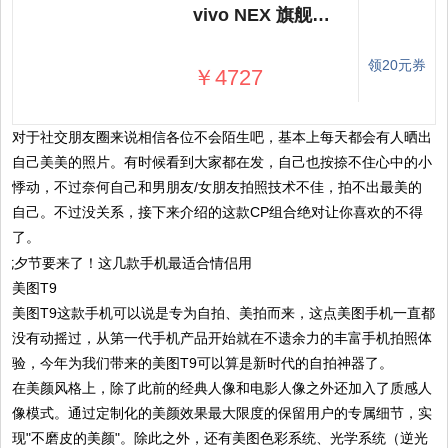
vivo NEX 旗舰版全面屏手机 vivonex旗舰版 限量版 高配版 正品全新机 vivonex官方旗舰店 nex手机vivo
领20元券
￥4727
对于社交朋友圈来说相信各位不会陌生吧，基本上每天都会有人晒出
自己美美的照片。有时候看到大家都在发，自己也按捺不住心中的小
悸动，不过奈何自己和男朋友/女朋友拍照技术不佳，拍不出最美的
自己。不过没关系，接下来介绍的这款CP组合绝对让你喜欢的不得
了。
美图T9
美图T9这款手机可以说是专为自拍、美拍而来，这点美图手机一直都
没有动摇过，从第一代手机产品开始就在不遗余力的丰富手机拍照体
验，今年为我们带来的美图T9可以算是新时代的自拍神器了。
在美颜风格上，除了此前的经典人像和电影人像之外还加入了质感人
像模式。通过定制化的美颜效果最大限度的保留用户的专属细节，实
现"不磨皮的美颜"。除此之外，还有美图色彩系统、光学系统（逆光