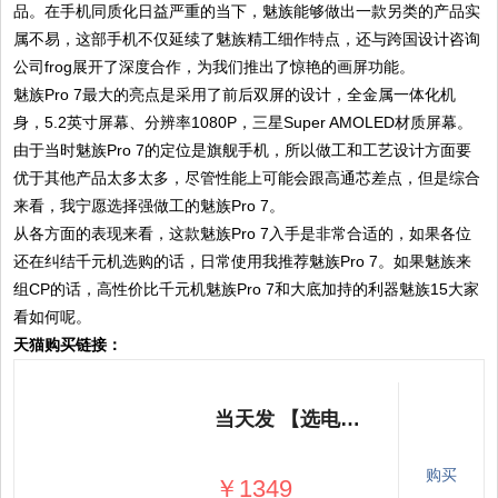
品。在手机同质化日益严重的当下，魅族能够做出一款另类的产品实
属不易，这部手机不仅延续了魅族精工细作特点，还与跨国设计咨询
公司frog展开了深度合作，为我们推出了惊艳的画屏功能。
魅族Pro 7最大的亮点是采用了前后双屏的设计，全金属一体化机
身，5.2英寸屏幕、分辨率1080P，三星Super AMOLED材质屏幕。
由于当时魅族Pro 7的定位是旗舰手机，所以做工和工艺设计方面要
优于其他产品太多太多，尽管性能上可能会跟高通芯差点，但是综合
来看，我宁愿选择强做工的魅族Pro 7。
从各方面的表现来看，这款魅族Pro 7入手是非常合适的，如果各位
还在纠结千元机选购的话，日常使用我推荐魅族Pro 7。如果魅族来
组CP的话，高性价比千元机魅族Pro 7和大底加持的利器魅族15大家
看如何呢。
天猫购买链接：
当天发 【选电源/手柄】Meizu/魅族 PRO 7全网通智能手机pro7plus
购买
￥1349