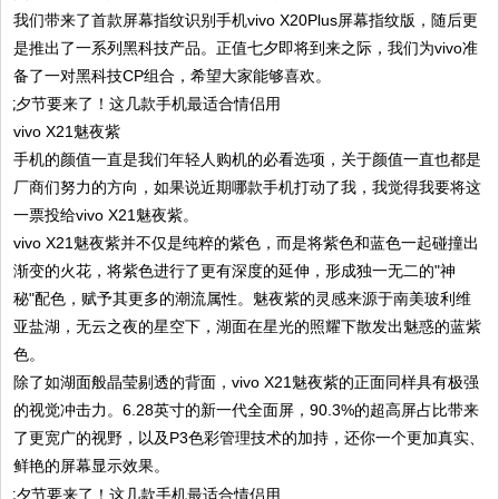
我们带来了首款屏幕指纹识别手机vivo X20Plus屏幕指纹版，随后更
是推出了一系列黑科技产品。正值七夕即将到来之际，我们为vivo准
备了一对黑科技CP组合，希望大家能够喜欢。
vivo X21魅夜紫
手机的颜值一直是我们年轻人购机的必看选项，关于颜值一直也都是
厂商们努力的方向，如果说近期哪款手机打动了我，我觉得我要将这
一票投给vivo X21魅夜紫。
vivo X21魅夜紫并不仅是纯粹的紫色，而是将紫色和蓝色一起碰撞出
渐变的火花，将紫色进行了更有深度的延伸，形成独一无二的"神
秘"配色，赋予其更多的潮流属性。魅夜紫的灵感来源于南美玻利维
亚盐湖，无云之夜的星空下，湖面在星光的照耀下散发出魅惑的蓝紫
色。
除了如湖面般晶莹剔透的背面，vivo X21魅夜紫的正面同样具有极强
的视觉冲击力。6.28英寸的新一代全面屏，90.3%的超高屏占比带来
了更宽广的视野，以及P3色彩管理技术的加持，还你一个更加真实、
鲜艳的屏幕显示效果。