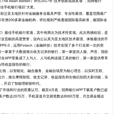
 Asian Banker）评出2017年“技术创新成就奖项”，招商银行
最佳手机银行项目”大奖。
目前泛亚太地区针对金融服务业最具声望、专业性最强、覆盖范围最广
非洲200多家金融机构，评比规则严格遵循国际最高标准，被国际金
家》最佳手机银行奖项，其中有两次为技术性奖项。此次再摘桂冠，是
行业贡献的高度赞誉，业内公认其为亚太地区技术最强、体验最佳的手
5.0，运用Fintech（金融科技）技术实现了多个行业第一次的突
第一家基于大数据推出收支记录的银行，第一家提供人脸、声音、指纹
在APP里集成了人与人、人与机构连接工具的银行，第一家提供尊享
合性收益报告的银行。
6日正式上线，以智能化、融合服务、金融自场景为核心理念，以实时互联、
能力，推出摩羯智投、收支记录、收益报告和生物识别四大新功能，实
化，开启了智能理财新时代。
得了市场和行业的双重认可。截至4月底，招商银行APP下载客户数已超
客户数达2075万，手机渠道月交易笔数达8000万笔，月交易金额达