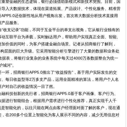
在重塑金融的生态逻辑，银行必须借助新模式和新技术突围。目前，国
新导入大数据技术，体现在渠道拓展、产品设计、个性化服务、精准营
APP5.0还创新性地从用户视角出发，首次将大数据分析技术直接用
据产品服务。
全视角“收支记录”功能，不同于互金平台的单支出视角，它从银行业独有的
移动互联平台为承载，实时触达用户，帮助用户实现真正全面、智能、
附加价值的同时，为客户搭建金融自场景。记者从招商银行了解到，
架构层面的巨大升级。它采用智能分析引擎进行了大量的数据和业务处
数据表，将银行业复杂的业务系统中每天过4000万条数据整合为统一
护城河”。
环，招商银行APP5.0推出了“收益报告”，基于用户实际发生的交
金、每日收益型等2万多支产品，运用全面精准的算法，将用户个人名
用户对自己的收益情况一目了然。
融科技创新的先行者，招商银行APP5.0基于客户画像、客户行为、
数据进行智能组合，根据用户需求进行个性化推荐，真正实现千人千
就是智能化的，以往只能在网点由客户经理面对面了解的客户，现在通
，在200多个位置上智能化为客人展示不同的内容，减少无用信息对