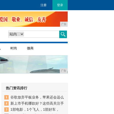
注册
登录
广告
讯
时尚
微商
广告
热门资讯排行
谷歌放弃平板业务，苹果还会远么
新上市手机哪款好？这些高关注手
1部电影，1个飞人，1部好车，