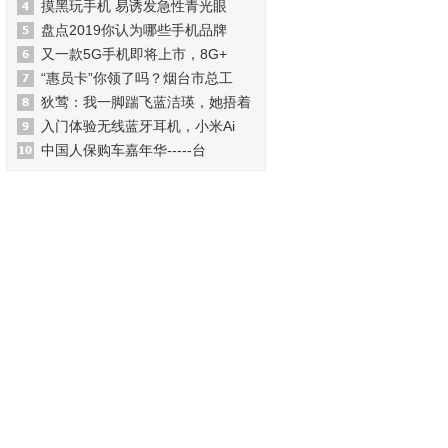
摸黑玩手机 易诱发急性青光眼
盘点2019你认为哪些手机品牌
又一款5G手机即将上市，8G+
“惠员卡”你领了吗？烟台市总工
狄莺：我一脚踹飞蓝洁瑛，她捂着
入门体验无线蓝牙耳机，小米Ai
中国人保购车嘉年华-----台