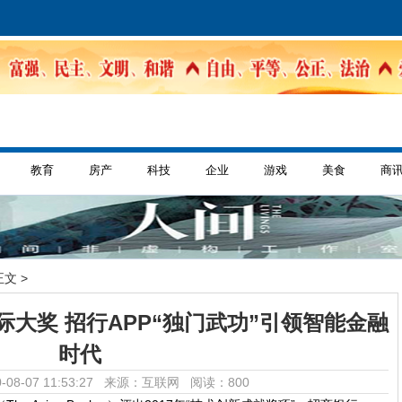
教育
房产
科技
企业
游戏
美食
商
正文 >
际大奖 招行APP“独门武功”引领智能金融
时代
-08-07 11:53:27 来源：互联网
阅读：800