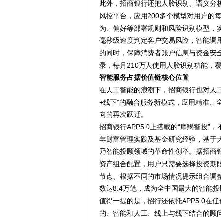
此外，招商银行还把人脸识别、语义分析
风控平台，应用200多个模型对用户的
为、偏好等部署规则和风险识别模型，
毫秒级速度判定客户交易风险，智能调
的同时，保障消费者账户信息与资金安全。
录，每月210万人使用人脸识别功能，覆盖
智能服务占据价值链核心位置
在人工智能的浪潮下，招商银行也对人工
+线下”的融合服务新模式，应用精准、
向的再次跃迁。
招商银行APP5.0上搭载的“摩羯智投
年财富管理实践及基金研究经验，基于大
乃智能投顾领域的革命性创举。据招商
资产组合配置，用户只需要选择投资期
节点、根据不同的市场情况提示组合调整
数达8.4万笔，成为全中国最大的智能
值得一提的是，招行还依托APP5.0
的、智能和人工、线上与线下结合的顾问