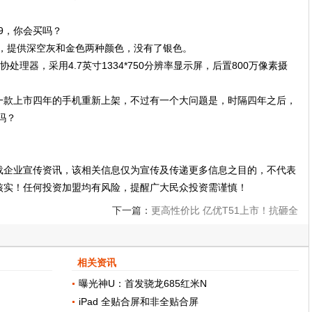
ne6，提供深空灰和金色两种颜色，没有了银色。
动协处理器，采用4.7英寸1334*750分辨率显示屏，后置800万像素摄
一款上市四年的手机重新上架，不过有一个大问题是，时隔四年之后，
6吗？
载企业宣传资讯，该相关信息仅为宣传及传递更多信息之目的，不代表
核实！任何投资加盟均有风险，提醒广大民众投资需谨慎！
下一篇：
更高性价比 亿优T51上市！抗砸全
面屏，好用不卡顿！
相关资讯
曝光神U：首发骁龙685红米N
iPad 全贴合屏和非全贴合屏