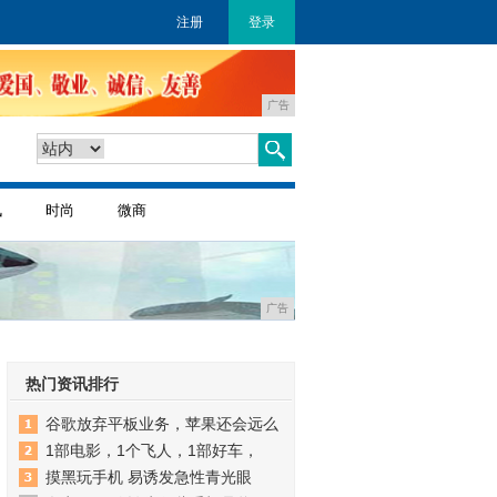
注册
登录
广告
讯
时尚
微商
广告
热门资讯排行
谷歌放弃平板业务，苹果还会远么
1部电影，1个飞人，1部好车，
摸黑玩手机 易诱发急性青光眼