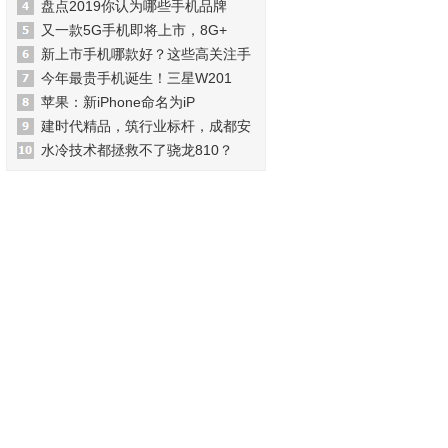
盘点2019你认为哪些手机品牌
又一款5G手机即将上市，8G+
新上市手机哪款好？这些高关注手
今年最贵手机诞生！三星W201
苹果：新iPhone命名为iP
建时代精品，筑行业标杆，成都安
水冷技术都拯救不了骁龙810？