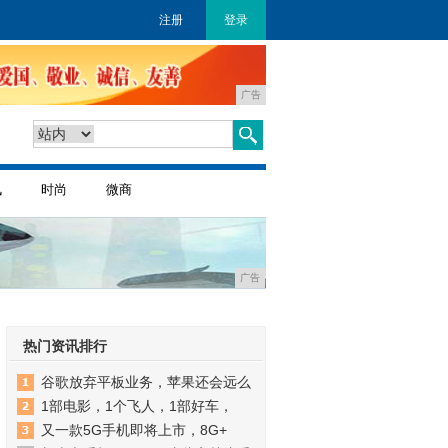
注册
登录
广告
讯
时尚
微商
广告
热门资讯排行
谷歌放弃平板业务，苹果还会远么
1部电影，1个飞人，1部好车，
又一款5G手机即将上市，8G+