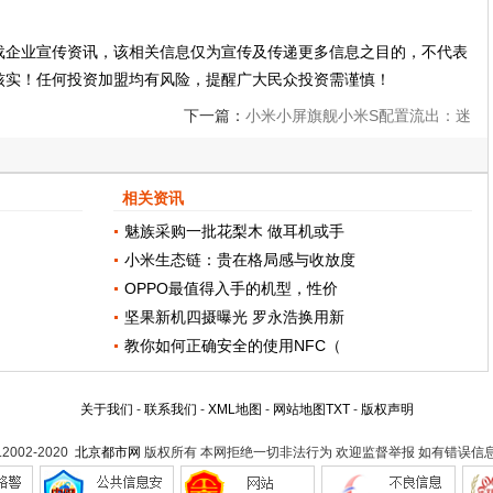
载企业宣传资讯，该相关信息仅为宣传及传递更多信息之目的，不代表
核实！任何投资加盟均有风险，提醒广大民众投资需谨慎！
下一篇：
小米小屏旗舰小米S配置流出：迷
你版的5s
相关资讯
魅族采购一批花梨木 做耳机或手
小米生态链：贵在格局感与收放度
OPPO最值得入手的机型，性价
坚果新机四摄曝光 罗永浩换用新
教你如何正确安全的使用NFC（
关于我们
-
联系我们
-
XML地图
-
网站地图
TXT
-
版权声明
t.2002-2020
北京都市网
版权所有 本网拒绝一切非法行为 欢迎监督举报 如有错误信息