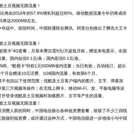
比将由2016年的57.9%增长到超过80%。移动数据流量今年仍将成倍
将达2000MB左右。
争夺战中。前段时间，中国联通联合腾讯、阿里分别推出了腾讯大王卡
酷视卡”4G套餐，月基本费仅需9元/月超低月租，赠送来电显示、全国
。国内短信0.1元/条；国内彩信0.1元/条。
/MB、“酷视卡”特权1元500MB省内流量；当日有效，自动续订。超出
一个月会赠送10元话费、1GB国内流量，有效期6个月。
流量不包括以下使用范围：优酷及土豆客户端内的图片、文字、弹幕加
第三方视频等操作；在无线上网卡、移动Wi-Fi、发、平板电脑等设
打开登录优酷及土豆视频时加载图片、文字等产生的流量。
量消费人群的同时，中国电信推出各种低资费套餐，斩获了不少三四线
又能做到低资费，或许通过这种方式，中国电信能进一步地缩小与中国