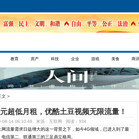
教育
房产
科技
企业
游戏
美食
商
正文 >
9元超低月租，优酷土豆视频无限流量！
-08-14 06:10:49 来源：互联网
阅读：934
上网流量需求日益增大的这一背景之下，如今4G领域，已进入到了最
、电信第二、联通第三的三足鼎立格局。