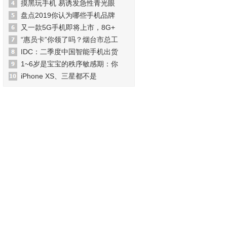
摸黑玩手机 易诱发急性青光眼
盘点2019你认为哪些手机品牌
又一款5G手机即将上市，8G+
“惠员卡”你领了吗？烟台市总工
IDC：二季度中国智能手机出货
1~6岁是宝宝的秩序敏感期：你
iPhone XS、三星都不是