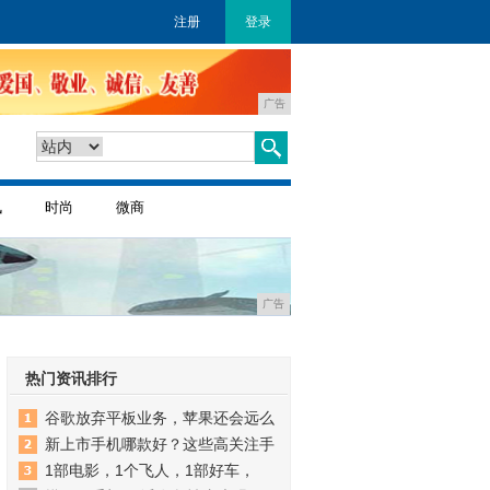
注册
登录
广告
讯
时尚
微商
广告
热门资讯排行
谷歌放弃平板业务，苹果还会远么
新上市手机哪款好？这些高关注手
1部电影，1个飞人，1部好车，