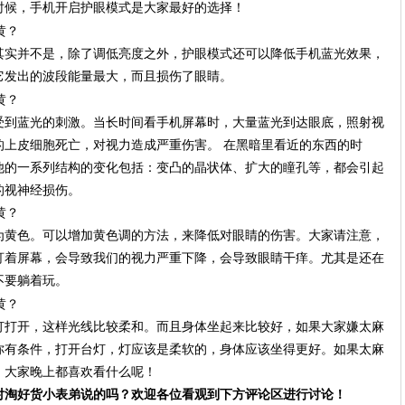
时候，手机开启护眼模式是大家最好的选择！
其实并不是，除了调低亮度之外，护眼模式还可以降低手机蓝光效果，
它发出的波段能量最大，而且损伤了眼睛。
受到蓝光的刺激。当长时间看手机屏幕时，大量蓝光到达眼底，照射视
的上皮细胞死亡，对视力造成严重伤害。 在黑暗里看近的东西的时
他的一系列结构的变化包括：变凸的晶状体、扩大的瞳孔等，都会引起
的视神经损伤。
为黄色。可以增加黄色调的方法，来降低对眼睛的伤害。大家请注意，
盯着屏幕，会导致我们的视力严重下降，会导致眼睛干痒。尤其是还在
不要躺着玩。
灯打开，这样光线比较柔和。而且身体坐起来比较好，如果大家嫌太麻
你有条件，打开台灯，灯应该是柔软的，身体应该坐得更好。如果太麻
！大家晚上都喜欢看什么呢！
对淘好货小表弟说的吗？欢迎各位看观到下方评论区进行讨论！