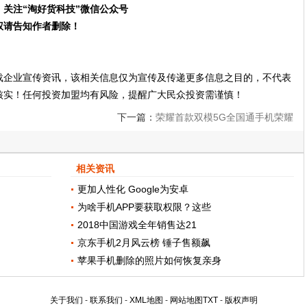
关注“淘好货科技”微信公众号
权请告知作者删除！
载企业宣传资讯，该相关信息仅为宣传及传递更多信息之目的，不代表
核实！任何投资加盟均有风险，提醒广大民众投资需谨慎！
下一篇：
荣耀首款双模5G全国通手机荣耀
V30即将发布，任意行才是真的行
相关资讯
更加人性化 Google为安卓
为啥手机APP要获取权限？这些
2018中国游戏全年销售达21
京东手机2月风云榜 锤子售额飙
苹果手机删除的照片如何恢复亲身
关于我们
-
联系我们
-
XML地图
-
网站地图
TXT
-
版权声明