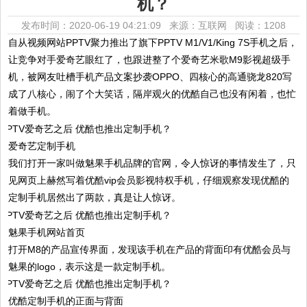
机？
发布时间：2020-06-19 04:21:09 来源：互联网
阅读：1208
自从视频网站PPTV聚力推出了旗下PPTV M1/V1/King 7S手机之后，
让竞争对手爱奇艺眼红了，也跟进整了个爱奇艺米歌M9影视超级手
机，被网友吐槽手机产品文案抄袭OPPO、四核心的高通骁龙820写
成了八核心，闹了个大笑话，隔岸观火的优酷自己也没有闲着，也忙
着做手机。
爱奇艺定制手机
我们打开一家叫做魅果手机品牌的官网，令人惊讶的事情发生了，只
见网页上赫然写着优酷vip会员影视特权手机，仔细观察发现优酷的
定制手机居然出了两款，真是让人惊讶。
魅果手机网站首页
打开M8的产品宣传界面，发现该手机在产品的背面印有优酷会员与
魅果的logo，表示这是一款定制手机。
优酷定制手机的正面与背面