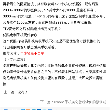
再看看它的配置情况，搭载联发科X20十核心处理器，配备后置
2000w+800w的双摄像头，5.5英寸大小的1080P蓝宝石屏幕，
3800mah的大电池，4+64GB的存储，这个优酷定制手机配置不俗，
顶多卖个1500元左右，而官网报价2999元，售价有点偏高。
优酷定制手机硬件参数
这个优酷vip会员影视特权手机不知道是不是优酷官方授权推出的，
想围观的网友可以去魅果手机看看。
推荐阅读：
年少轻狂不自卑
（正文已结束）
免责声明及提醒：
此文内容为本网所转载企业宣传资讯，该相关信息
仅为宣传及传递更多信息之目的，不代表本网站观点，文章真实性请
浏览者慎重核实！任何投资加盟均有风险，提醒广大民众投资需谨
慎！
上一篇：没有了
下一篇：
iPhone手机美化教程让你的微信端