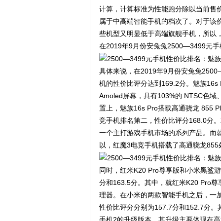
计算，计算标准为性能跑分除以当前售价
属于中高端智能手机的档次了。对于该
些机型又明显低于高端旗舰手机，所以
在2019年9月份安兔兔2500—349
具体来说，在2019年9月份安兔兔2500
机的性价比评分达到169.2分。魅族16s 
Amoled屏幕，具有103%的 NTSC色
置上，魅族16s Pro搭载高通骁龙 855 
竞手机排名第二，性价比评分168.0
一个主打游戏手机市场的系列产品。而
以，红魔3电竞手机搭载了高通骁龙855
同时，红米K20 Pro尊享版和小米黑
分和163.5分。其中，就红米K20 P
理器。在小米的两款智能手机之后，一加
性价比评分分别为157.7分和152.7
手机2的升级版本，其升级主要体现在高通骁龙