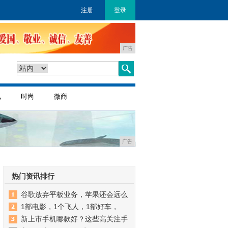
注册
登录
广告
讯
时尚
微商
广告
热门资讯排行
谷歌放弃平板业务，苹果还会远么
1部电影，1个飞人，1部好车，
新上市手机哪款好？这些高关注手