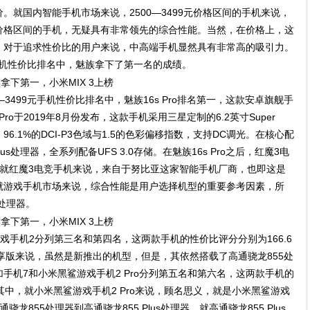
。就国内智能手机市场来说，2500—3499元价格区间的手机来说，
价格区间的手机，无疑具有非常领先的综合性能。当然，在价格上，这
，对于追求性价比的用户来说，中高端手机显然具有非常高的吸引力。
9元手机性价比排名中，魅族拿下了第一名的成绩。
—3499元手机性价比排名中，魅族16s Pro排名第一，这款安卓旗舰手
Pro于2019年8月份发布，这款手机采用三星定制的6.2英寸Super
域、96.1%的DCI-P3色域与1.5的色彩偏移指数，支持DC调光。在核心配
Plus处理器，全系列配备UFS 3.0存储。在魅族16s Pro之后，红魔3电
分。就红魔3电竞手机来说，来自于努比亚这家智能手机厂商，也即这是
就游戏手机市场来说，综合性能是用户选择机型的重要参考因素，所
处理器。
鲨游戏手机2分列第三名和第四名，这两款手机的性价比评分分别为166.6
ro尊享版来说，虽然是新推出的机型，但是，其依然搭载了高通骁龙855处
手机7和小米黑鲨游戏手机2 Pro分列第五名和第六名，这两款手机的
分。其中，就小米黑鲨游戏手机2 Pro来说，顾名思义，就是小米黑鲨游戏
855处理器到高通骁龙855 Plus处理器。就高通骁龙855 Plus