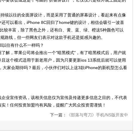
不要误会成这是个弯曲的"折叠屏设计"，它仅仅只是在外观上固定的
C没有持续以往的全面屏设计，而是采用了普通的屏幕设计，看起来有点像
中还可以看出，iPhone 8C回归了home键的设计，相信会吸引一波喜
也比较丰富，除了黑色之外，还有白、黄、蓝、绿、橙这5种颜色可以
不走常规路线，但一些网友们表示对这款手机还是挺感兴趣的。
了解，苹果公司将会推出一个"暗黑模式"，有了暗黑模式后，用户就
且这个模式适用于新老用户，因为只要更新ios 13系统后就可以使用
新，大家会期待吗？最后，小伙伴们对以上这3款iPhone的新机型怎么看
载企业宣传资讯，该相关信息仅为宣传及传递更多信息之目的，不代表
核实！任何投资加盟均有风险，提醒广大民众投资需谨慎！
下一篇：
《部落与弯刀》手机/NS版开发中
版号顺利手机版年底前上线