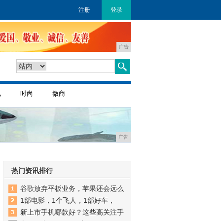
注册
登录
广告
讯
时尚
微商
广告
热门资讯排行
谷歌放弃平板业务，苹果还会远么
1部电影，1个飞人，1部好车，
新上市手机哪款好？这些高关注手