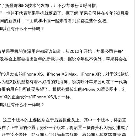
错过"了折叠屏和5G技术的发布，让不少苹果粉直呼可惜。
潮"，也并不代表苹果手机就落后了。据了解,苹果公司将在今年的9月发
不同的新设计，下面就和小编一起来看看到底都是些什么吧。
苹果手机的资深用户都应该知道，从2012年开始，苹果公司在每年
在发布会上都会推出当年的新款手机。据说今年也不例外，苹果将会在
发布的iPhone XS、iPhone XS Max、iPhone XR，对于这3款机
认为这3款机型都有着不好看的刘海屏，纷纷呼吁苹果公司在下一代新
的用户们可能要失望了。根据外媒传出的iPhone XI渲染图中，刘
XI的正面设计和iPhone XS几乎一样。
渲染图，这三个版本的主要区别在于后置摄像头上。其中一个版本，将后置
放在了正中间的位置；另外一个版本，将后置三摄像头和闪光灯排成了
。对于这个设计，部分网友们认为并不好看，有的网友甚至还用"奇葩