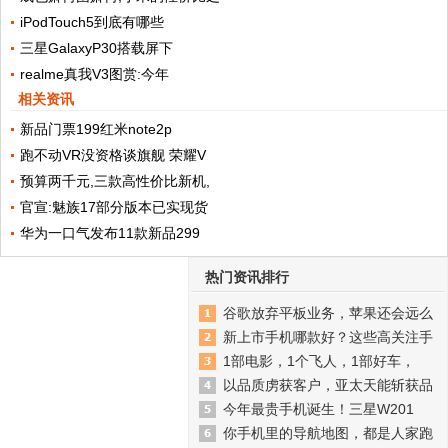
iPodTouch5到底有哪些
三星GalaxyP30搭载屏下
realme真我V3图赏:今年
相关资讯
新品门票199红米note2p
跑不动VR没资格谈旗舰 荣耀V
预算两千元,三款高性价比新机,
官宣:魅族17部分版本已实现货
华为一口气发布11款新品299
热门资讯排行
谷歌放弃平板业务，苹果还会远么
新上市手机哪款好？这些高关注手
1部电影，1个飞人，1部好车，
以品质虏获客户，亚太天能斩获品
今年最贵手机诞生！三星W201
你手机里的导航地图，都是人家跑