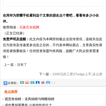
在用华为荣耀手机看到这个文章的朋友点个赞吧，看看有多少小伙
伴。
推荐阅读：
石家庄在线网
（正文已结束）
免责声明及提醒：
此文内容为本网所转载企业宣传资讯，该相关信息
仅为宣传及传递更多信息之目的，不代表本网站观点，文章真实性请
浏览者慎重核实！任何投资加盟均有风险，提醒广大民众投资需谨
慎！
上一篇：没有了
下一篇：
1500元的三星S7edge上手,这么便
更多
分享到：
宜是真的吗
焦点推荐
观赏鱼锦鲤：龙凤锦鲤与蝴蝶锦鲤
成也萧何困萧何,小米的性价比之