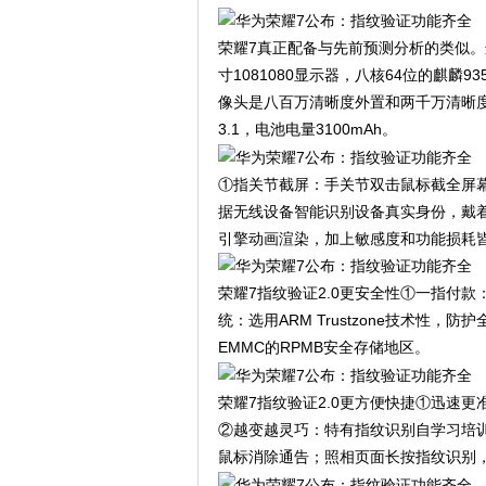
荣耀7真正配备与先前预测分析的类似。
寸1081080显示器，八核64位的麒麟93
像头是八百万清晰度外置和两千万清晰度后置
3.1，电池电量3100mAh。
①指关节截屏：手关节双击鼠标截全屏
据无线设备智能识别设备真实身份，戴着机
引擎动画渲染，加上敏感度和功能损耗皆
荣耀7指纹验证2.0更安全性①一指付
统：选用ARM Trustzone技术性
EMMC的RPMB安全存储地区。
荣耀7指纹验证2.0更方便快捷①迅速
②越变越灵巧：特有指纹识别自学习培
鼠标消除通告；照相页面长按指纹识别