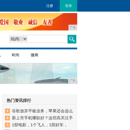
注册
登录
广告
讯
时尚
微商
广告
热门资讯排行
谷歌放弃平板业务，苹果还会远么
新上市手机哪款好？这些高关注手
1部电影，1个飞人，1部好车，