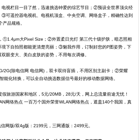
单，电视栏目一目了然，迅速挑选钟爱的综艺节目；②预设全世界顶尖经
；③可遥控器电视机、电视机顶盒、中央空调、网络盒子，精确性达到
八个产品规格。
.4μm大Pixel Size；②外置柔日光灯 第三代十级护肤，暗态照相
环境下自拍照都能更清楚亮丽；③魅我作用，订制好您的P图姿势，下
展双眼变大、美白皮肤的姿势，不用每次调修。
/3G/2G(除电信网 电信网)，双卡双待盲插，不用区别主副卡；②荣耀
息智能化转换，可以全自动挑选数据信号最好的移动数据网络。
假旅游国家和地区，5元/20MB，28元/天，网上总流量前途无忧！
N网络热点 一百万个国外荣誉WLAN网络热点，遮盖140个我国，真
信网版/双4g版：2199元，三网通版：2499元。