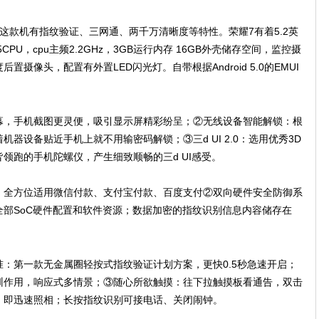
这款机有指纹验证、三网通、两千万清晰度等特性。荣耀7有着5.2英
5CPU，cpu主频2.2GHz，3GB运行内存 16GB外壳储存空间，监控摄
摄像头，配置有外置LED闪光灯。自带根据Android 5.0的EMUI
幕，手机截图更灵便，吸引显示屏精彩纷呈；②无线设备智能解锁：根
器设备贴近手机上就不用输密码解锁；③三d UI 2.0：选用优秀3D
领跑的手机陀螺仪，产生细致顺畅的三d UI感受。
款：全方位适用微信付款、支付宝付款、百度支付②双向硬件安全防御系
，防护全部SoC硬件配置和软件资源；数据加密的指纹识别信息内容储存在
更准：第一款无金属圈轻按式指纹验证计划方案，更快0.5秒急速开启；
训作用，响应式多情景；③随心所欲触摸：往下拉触摸板看通告，双击
，即迅速照相；长按指纹识别可接电话、关闭闹钟。