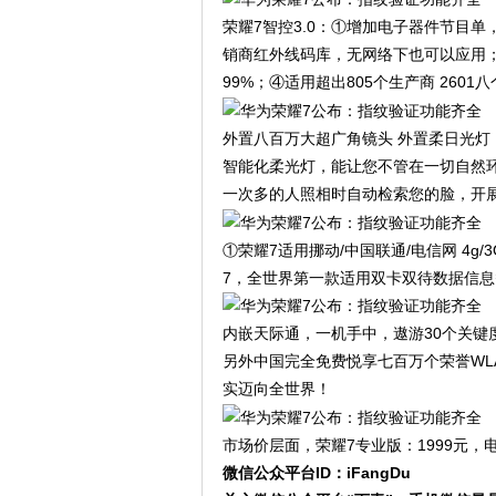
荣耀7智控3.0：①增加电子器件节目
销商红外线码库，无网络下也可以应用
99%；④适用超出805个生产商 2601
外置八百万大超广角镜头 外置柔日光灯，①1
智能化柔光灯，能让您不管在一切自然
一次多的人照相时自动检索您的脸，开
①荣耀7适用挪动/中国联通/电信网 4g
7，全世界第一款适用双卡双待数据信
内嵌天际通，一机手中，遨游30个关键度
另外中国完全免费悦享七百万个荣誉WLA
实迈向全世界！
市场价层面，荣耀7专业版：1999元，电
微信公众平台ID：iFangDu