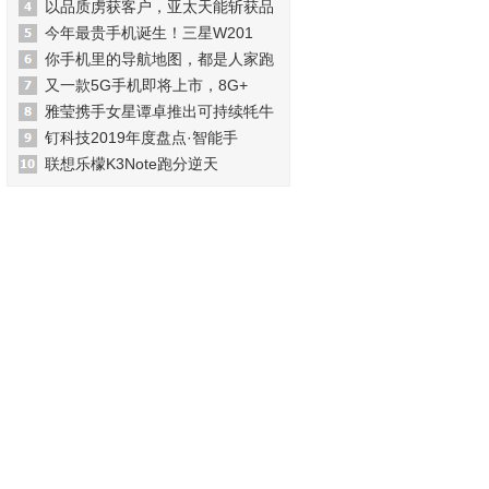
以品质虏获客户，亚太天能斩获品
今年最贵手机诞生！三星W201
你手机里的导航地图，都是人家跑
又一款5G手机即将上市，8G+
雅莹携手女星谭卓推出可持续牦牛
钉科技2019年度盘点·智能手
联想乐檬K3Note跑分逆天