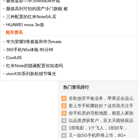
极致蓝影—华为Nova3e开箱
颜值高到可怕的国产冷门旗舰:被
三种配置的红米Note5A,买
HUAWEI nova 3e值
相关资讯
华为荣耀9青春版和华为mate
360手机N5s体验:85分钟
CoolUI5
红米Note的隐藏配置你知道吗
vivoX30系列新机细节曝光
热门资讯排行
谷歌放弃平板业务，苹果还会远么
新上市手机哪款好？这些高关注手
你手机里的导航地图，都是人家跑
以品质虏获客户，亚太天能斩获品
1部电影，1个飞人，1部好车，
又一款5G手机即将上市，8G+