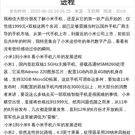
进程
发布时间：2020-06-10 10:26:25 来源：互联网
阅读：2018
我相信大部分朋友了解小米手机，还是从它的第一款产品开始的，仅
凭借1999元+双核这两个名词，就已足够震撼当时以国外手机厂商主
导的手机市场。从第一代手机上市，到最近的小米公司上市，前前后
后共8年的时间，我特意集合了小米这些年的单代数字产品，看看有
没有曾经感动过你的瞬间。
小米1，国内首款双核1.5GHz主频手机。搭载高通MSM8260处理
器，它采用Adreno 220图形芯片；配置1GB内存及4GB的机身存
储，支持32GB MicroSD拓展。这款手机可谓命运多舛，要知道11年
发布时，同配置的双核手机均维持在3000元以上，对大部分的消费
者来讲，要花这么多钱去买一部双核智能手机是很困难的事情。小米
横空出世，直接将价格拉到1999元。然而问题也随之而来，从11年
的8月份发布，几次都是限量发售，直到12年的6月份才开放购买，
雷军也从这里被调侃为"耍猴"。
小米2，依然走性价比路线，4.3英寸屏幕，处理器采用28纳米四核处