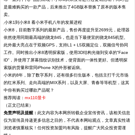
是最难购买的一款产品，后来推出了4GB版本替换了原本的版本售
卖。
小米8，目前数字系列的最新产品，售价再度提升至2699元，处理器
依然使用同期最高端的骁龙845，也是当下最便宜的骁龙845机型。
此外最大亮点在于双频GPS，支持L1 + L5双频定位，双频信号协同
工作。同时推出小米8透明探索版，使用3D结构光做到安卓的"Face
ID"，并使用了屏幕指纹识别技术，使背面的一体性更好。但透明探
索版的货量和雷同iPhone X的外形被诟病。
小米的8年，除了数字系列，还有很多衍生版本，包括主打千元市场
的红米系列、走向高端的MIX系列，以及大屏、青春等等机型，这其
中你有购买过哪款产品呢？
推荐阅读：
mx110显卡
（正文已结束）
免责声明及提醒：
此文内容为本网所转载企业宣传资讯，该相关信息
仅为宣传及传递更多信息之目的，不代表本网站观点，文章真实性请
浏览者慎重核实！任何投资加盟均有风险，提醒广大民众投资需谨