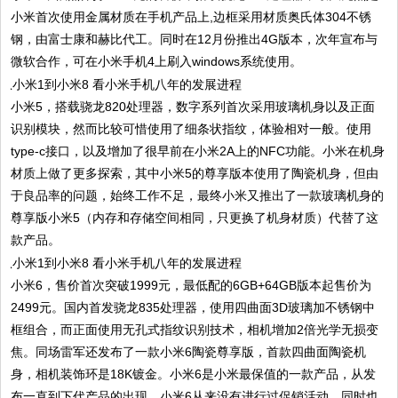
小米首次使用金属材质在手机产品上,边框采用材质奥氏体304不锈
钢，由富士康和赫比代工。同时在12月份推出4G版本，次年宣布与
微软合作，可在小米手机4上刷入windows系统使用。
小米5，搭载骁龙820处理器，数字系列首次采用玻璃机身以及正面
识别模块，然而比较可惜使用了细条状指纹，体验相对一般。使用
type-c接口，以及增加了很早前在小米2A上的NFC功能。小米在机身
材质上做了更多探索，其中小米5的尊享版本使用了陶瓷机身，但由
于良品率的问题，始终工作不足，最终小米又推出了一款玻璃机身的
尊享版小米5（内存和存储空间相同，只更换了机身材质）代替了这
款产品。
小米6，售价首次突破1999元，最低配的6GB+64GB版本起售价为
2499元。国内首发骁龙835处理器，使用四曲面3D玻璃加不锈钢中
框组合，而正面使用无孔式指纹识别技术，相机增加2倍光学无损变
焦。同场雷军还发布了一款小米6陶瓷尊享版，首款四曲面陶瓷机
身，相机装饰环是18K镀金。小米6是小米最保值的一款产品，从发
布一直到下代产品的出现，小米6从来没有进行过促销活动，同时也