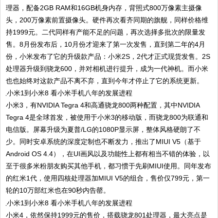
理器，配备2GB RAM和16GB机身内存，背照式800万像素主摄像
头，200万像素前置摄像头。硬件再次看齐同期的旗舰，同样价格维
持1999元。二代同样有产能不足的问题，再次选择多批次的限量发
售。8月份发布后，10月份才迎来了第一次发售，直到第二年的4月
份，小米发布了它的升级款产品：小米2S，2代才正式现货发售。2S
处理器升级到骁龙600，并对相机进行提升，成为一代神机。而小米
也也始终对这款产品不离不弃，直到今年才停止了它的系统更新。
小米3，有NVIDIA Tegra 4和高通骁龙800两种配置，其中NVIDIA
Tegra 4是全球首发，被使用于小米3的移动版，而骁龙800为联通和
电信版。屏幕升级为夏普/LG的1080P显示屏，整体风格硬朗了不
少。同时安卓系统的深度定制也不断发力，推出了MIUI V5（基于
Android OS 4.4），在UI画风以及功能性上都有相当不错的体验，以
至于很多米粉朋友购买其他手机，都习惯于先刷MIUI使用。同年发布
的红米1代，使用四核处理器加MIUI V5的组合，售价仅799元，第一
轮的10万部红米也在90秒内告罄。
小米4，依然保持1999元的售价，搭载骁龙801处理器，最大亮点是