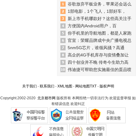
谷歌放弃平板业务，苹果还会远么
1部电影，1个飞人，1部好车，
新上市手机哪款好？这些高关注手
方便国内Android用户，百
你手机里的导航地图，都是人家跑
官宣：荣耀品牌成中央广播电视总
5nm5G芯片，谁领风骚？高通
高企的4G手机库存与疫情叠加让
四十创业并不晚 传奇今生助力高
伟迪捷可帮助您实施最佳的蛋品喷
关于我们
-
联系我们
-
XML地图
-
网站地图
TXT
-
版权声明
Copyright.2002-2020
北京都市网
版权所有 本网拒绝一切非法行为 欢迎监督举报 如
有错误信息 欢迎纠正