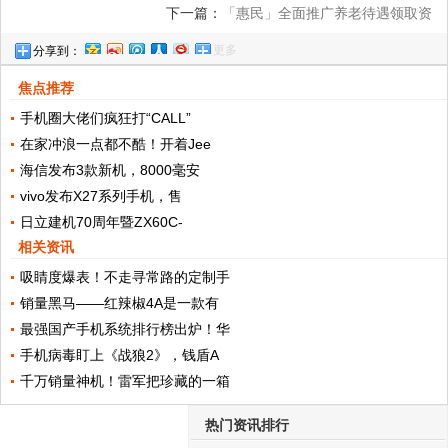
下一篇：
「惠民」全面推广养老待遇领取资
更多
分享到：
格手机认证
焦点推荐
手机圈大佬们疯狂打“CALL”
在家冲浪一点都不酷！开着Jee
海信发布3款新机，8000毫安
vivo发布X27系列手机，售
日立建机70周年暨ZX60C-
相关资讯
吸睛度爆表！不走寻常路的定制手
销量黑马——红辣椒4A是一款有
最强国产手机系统排行榜出炉！华
手机病毒盯上《战狼2》，钱盾A
千万销量神机！雷军把珍藏的一箱
热门资讯排行