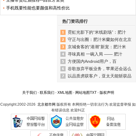
手机既要性能也要颜值和高性价比
热门资讯排行
霓虹光影下的“米线剧场”：肥汁
守正与出圈：肥汁米蘭如何在北京
京城食客的“港潮”新宠：肥汁米
寻味真相 一碗入局 —— 肥汁
方便国内Android用户，百
谷歌放弃平板业务，苹果还会远么
以品质虏获客户，亚太天能斩获品
关于我们
-
联系我们
-
XML地图
-
网站地图
TXT
-
版权声明
Copyright.2002-2026
北京都市网
版权所有 本网拒绝一切非法行为 欢迎监督举报 如
有错误信息 欢迎纠正