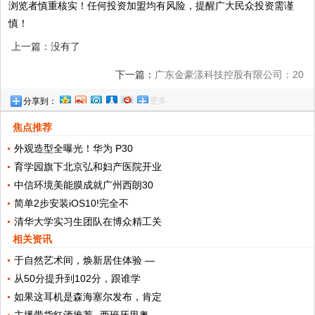
浏览者慎重核实！任何投资加盟均有风险，提醒广大民众投资需谨
慎！
上一篇：没有了
下一篇：
广东金豪漾科技控股有限公司：20
更多
分享到：
年合规经营的美业科技服务商
焦点推荐
外观造型全曝光！华为 P30
育学园旗下北京弘和妇产医院开业
中信环境美能膜成就广州西朗30
简单2步安装iOS10!完全不
清华大学实习生团队在博众精工关
相关资讯
于自然艺术间，焕新居住体验 —
从50分提升到102分，跟谁学
如果这耳机是森海塞尔发布，肯定
主播带货红酒推荐--西班牙里奥