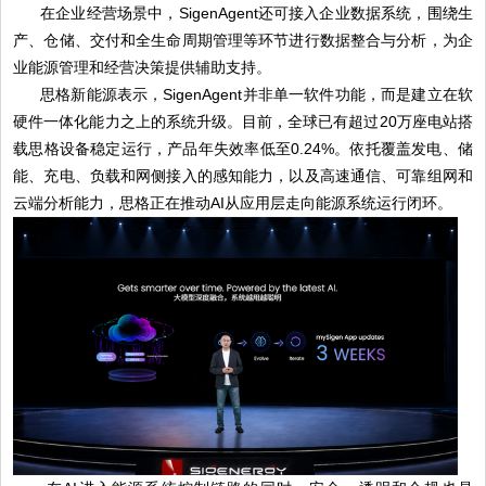
在企业经营场景中，SigenAgent还可接入企业数据系统，围绕生
产、仓储、交付和全生命周期管理等环节进行数据整合与分析，为企
业能源管理和经营决策提供辅助支持。
思格新能源表示，SigenAgent并非单一软件功能，而是建立在软
硬件一体化能力之上的系统升级。目前，全球已有超过20万座电站搭
载思格设备稳定运行，产品年失效率低至0.24%。依托覆盖发电、储
能、充电、负载和网侧接入的感知能力，以及高速通信、可靠组网和
云端分析能力，思格正在推动AI从应用层走向能源系统运行闭环。