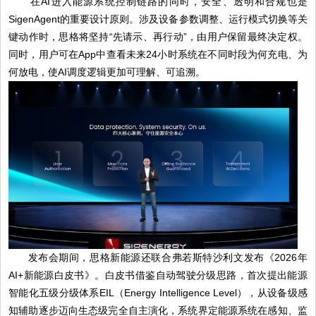
在AI进入能源系统控制链路的同时，安全、透明和合规也是
SigenAgent的重要设计原则。涉及设备参数调整、运行模式切换等关
键动作时，思格将坚持“先请示、再行动”，由用户保留最终决定权。
同时，用户可在App中查看未来24小时系统在不同时段为何充电、为
何放电，使AI调度逻辑更加可理解、可追溯。
发布会期间，思格新能源还联合弗若斯特沙利文发布《2026年
AI+新能源白皮书》。白皮书借鉴自动驾驶分级思路，首次提出能源
智能化五级分级体系EIL（Energy Intelligence Level），从设备级感
知辅助逐步迈向生态级完全自主演化，系统界定能源系统在感知、监