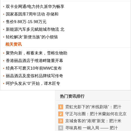
双卡全网通/电力持久派华为畅享
国家基因库7周年活动 存储和
售价9.88万-15.98万元
新能源汽车多元赋能城市物流 北
轻松解决“新便当族”的小烦恼
相关资讯
聚势向新，榕蓄未来，雪榕生物助
香港丽晶酒店于维港畔隆重开幕
经典不可磨灭10年前MWC发布
丽晶酒店及度假村品牌续写传奇
呵护头发从“0”开始，谭木匠专
热门资讯排行
霓虹光影下的“米线剧场”：肥汁
守正与出圈：肥汁米蘭如何在北京
京城食客的“港潮”新宠：肥汁米
寻味真相 一碗入局 —— 肥汁