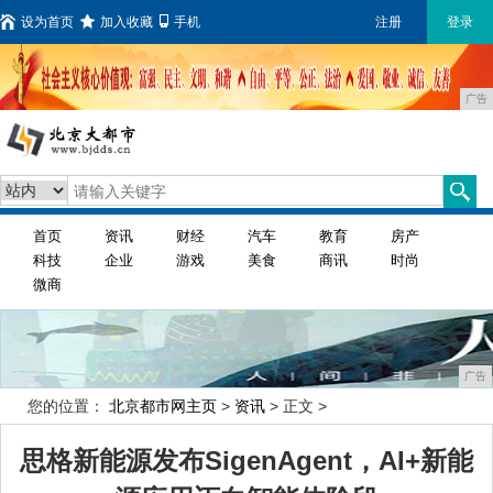
设为首页
加入收藏
手机
注册
登录
广告
首页
资讯
财经
汽车
教育
房产
科技
企业
游戏
美食
商讯
时尚
微商
广告
您的位置：
北京都市网主页
>
资讯
> 正文 >
思格新能源发布SigenAgent，AI+新能