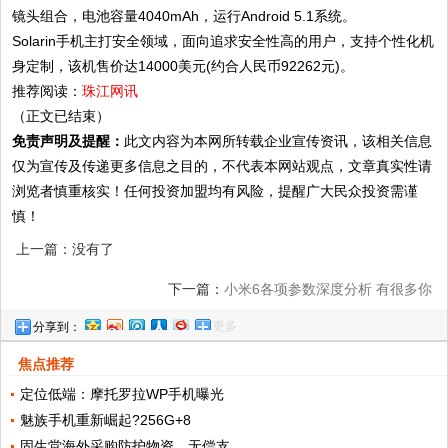
镜头组合，电池容量4040mAh，运行Android 5.1系统。
Solarin手机主打安全领域，面向追求安全性高的用户，支持个性化机
身定制，该机售价达14000美元(约合人民币92262元)。
推荐阅读：
珠江网讯
（正文已结束）
免责声明及提醒：
此文内容为本网所转载企业宣传资讯，该相关信息
仅为宣传及传递更多信息之目的，不代表本网站观点，文章真实性请
浏览者慎重核实！任何投资加盟均有风险，提醒广大民众投资需谨
慎！
上一篇：没有了
下一篇：
小米6各项参数深度分析 有很多你
更多
分享到：
不知道的!
焦点推荐
定位低端：摩托罗拉WP手机曝光
魅族手机重新崛起?256G+8
固生堂海外采购防护物资，无偿支