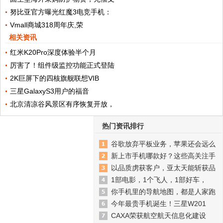
努比亚官方曝光红魔3电竞手机：
Vmall商城318周年庆,荣
相关资讯
红米K20Pro深度体验半个月
厉害了！组件级监控功能正式登陆
2K巨屏下的四核旗舰联想VIB
三星GalaxyS3用户的福音
北京清凉谷风景区有序恢复开放，
热门资讯排行
谷歌放弃平板业务，苹果还会远么
新上市手机哪款好？这些高关注手
以品质虏获客户，亚太天能斩获品
1部电影，1个飞人，1部好车，
你手机里的导航地图，都是人家跑
今年最贵手机诞生！三星W201
CAXA荣获航空航天信息化建设