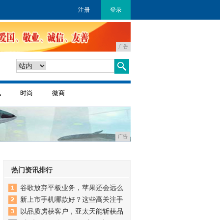
注册
登录
广告
讯
时尚
微商
广告
热门资讯排行
谷歌放弃平板业务，苹果还会远么
新上市手机哪款好？这些高关注手
以品质虏获客户，亚太天能斩获品