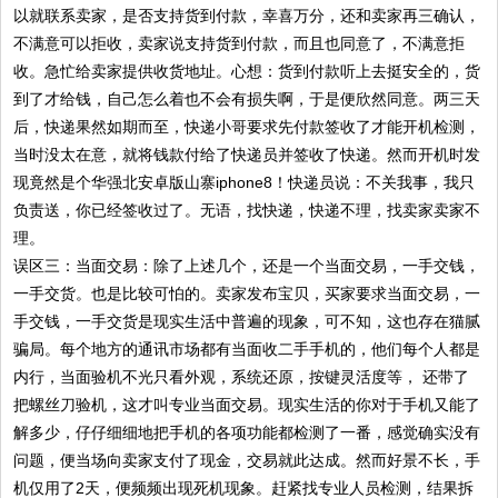
以就联系卖家，是否支持货到付款，幸喜万分，还和卖家再三确认，
不满意可以拒收，卖家说支持货到付款，而且也同意了，不满意拒
收。急忙给卖家提供收货地址。心想：货到付款听上去挺安全的，货
到了才给钱，自己怎么着也不会有损失啊，于是便欣然同意。两三天
后，快递果然如期而至，快递小哥要求先付款签收了才能开机检测，
当时没太在意，就将钱款付给了快递员并签收了快递。然而开机时发
现竟然是个华强北安卓版山寨iphone8！快递员说：不关我事，我只
负责送，你已经签收过了。无语，找快递，快递不理，找卖家卖家不
理。
误区三：当面交易：除了上述几个，还是一个当面交易，一手交钱，
一手交货。也是比较可怕的。卖家发布宝贝，买家要求当面交易，一
手交钱，一手交货是现实生活中普遍的现象，可不知，这也存在猫腻
骗局。每个地方的通讯市场都有当面收二手手机的，他们每个人都是
内行，当面验机不光只看外观，系统还原，按键灵活度等， 还带了
把螺丝刀验机，这才叫专业当面交易。现实生活的你对于手机又能了
解多少，仔仔细细地把手机的各项功能都检测了一番，感觉确实没有
问题，便当场向卖家支付了现金，交易就此达成。然而好景不长，手
机仅用了2天，便频频出现死机现象。赶紧找专业人员检测，结果拆