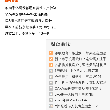
相关资讯
华为千亿研发都用来营销？卢伟冰
华为将发布MateXs柔性折叠
iOS用户将迎来下载速度大提升
爆料！前新京报编委王海涛将出任
魅族16T：预算不多，4G手机
热门资讯排行
谷歌放弃平板业务，苹果还会远么
新上市手机哪款好？这些高关注手
以品质虏获客户，亚太天能斩获品
1部电影，1个飞人，1部好车，
今年最贵手机诞生！三星W201
你手机里的导航地图，都是人家跑
CAXA荣获航空航天信息化建设
vivo携手人民网为中国加油！
2020年款MacBookAi
“水”是香港人长寿主因之一？