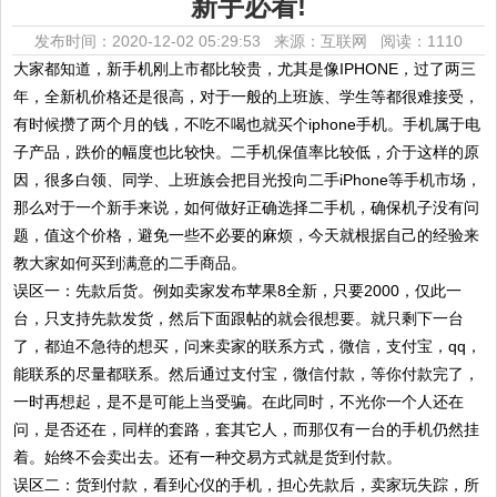
新手必看!
发布时间：2020-12-02 05:29:53 来源：互联网
阅读：1110
大家都知道，新手机刚上市都比较贵，尤其是像IPHONE，过了两三
年，全新机价格还是很高，对于一般的上班族、学生等都很难接受，
有时候攒了两个月的钱，不吃不喝也就买个iphone手机。手机属于电
子产品，跌价的幅度也比较快。二手机保值率比较低，介于这样的原
因，很多白领、同学、上班族会把目光投向二手iPhone等手机市场，
那么对于一个新手来说，如何做好正确选择二手机，确保机子没有问
题，值这个价格，避免一些不必要的麻烦，今天就根据自己的经验来
教大家如何买到满意的二手商品。
误区一：先款后货。例如卖家发布苹果8全新，只要2000，仅此一
台，只支持先款发货，然后下面跟帖的就会很想要。就只剩下一台
了，都迫不急待的想买，问来卖家的联系方式，微信，支付宝，qq，
能联系的尽量都联系。然后通过支付宝，微信付款，等你付款完了，
一时再想起，是不是可能上当受骗。在此同时，不光你一个人还在
问，是否还在，同样的套路，套其它人，而那仅有一台的手机仍然挂
着。始终不会卖出去。还有一种交易方式就是货到付款。
误区二：货到付款，看到心仪的手机，担心先款后，卖家玩失踪，所