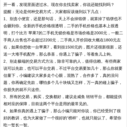
开一看，发现里面进过水。现在你去找卖家，你说还能找到吗？
提醒：无论是何种交易方式，大家都应该做到以下几点：
1、别贪小便宜，还是那句话， 天上不会掉馅饼，就算掉了馅饼也不
会砸到你。全新的手机价格很透明，二手的手机价格也基本上很透
明，打个比方 苹果7的二手机无锁价格是市场价格是2000元，一般二
手商人出售也不会超过2200元，二手商人开价回收大概在1800元左
右，如果你想收一台苹果7，看到挂1500元的，图片还很新很新，还
送一大堆手机配件，那么恭喜，你遇上了骗子，等着鱼儿上钩。
2、别走极端的交易方式方法，除非可靠的人，值得信赖。有些商家
说可以先款，也可以平台交易，不过平台交易要加几十，那么你就要
估量下，小编建议大家多走个心眼，混熟了，合作多了，真的没问
题，你再确定先款，哪怕多个几十块钱又怎样，万一真的碰上骗子，
你损失的就不只这些。
3、所有的交易，购买，交换都好，建议走咸鱼 转转平台，都能提供
相对应的保障，目前这两个平台是用的最常见的。
4、如果你真的遇上了骗子，那么小编只能对你说，你已经受到了很
好的教训，也为大家做了一个很好的“榜样”，也就只能认了。希望你
吃一堑长一智。