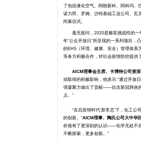
了包括液化空气、阿朗新科、阿科玛、
诺力昂、罗姆、沙特基础工业公司、瓦克
闭幕仪式。
毫无疑问，2020是极富挑战性的一
年“公众开放日”所呈现的一系列项目，
的EHS（环境、健康、安全）管理体系
等各方积极合作，对社会疫情防控提供
AICM理事会主席、卡博特公司资
动取得的积极影响，他表示:“通过开放
强凝聚力做出了贡献——抗击新冠肺炎
义。”
“在后疫情时代‘新常态’下，化工
的创新。”
AICM理事、陶氏公司大中华
价值有了更深刻的认识——化学无处不
不断探索，更多创新。”