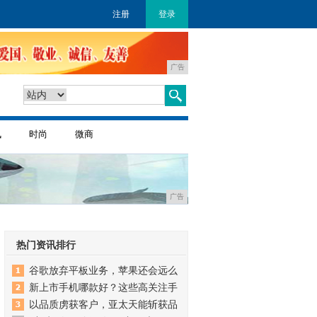
注册
登录
广告
讯
时尚
微商
广告
热门资讯排行
谷歌放弃平板业务，苹果还会远么
新上市手机哪款好？这些高关注手
以品质虏获客户，亚太天能斩获品