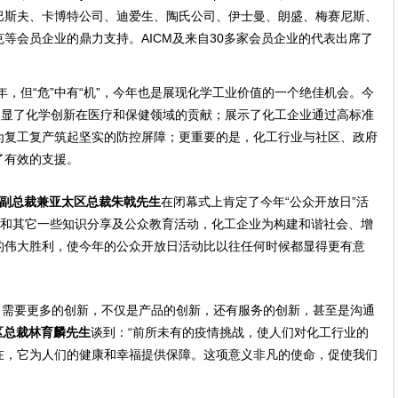
巴斯夫、卡博特公司、迪爱生、陶氏公司、伊士曼、朗盛、梅赛尼斯、
等会员企业的鼎力支持。AICM及来自30多家会员企业的代表出席了
年，但“危”中有“机”，今年也是展现化学工业价值的一个绝佳机会。今
凸显了化学创新在医疗和保健领域的贡献；展示了化工企业通过高标准
为复工复产筑起坚实的防控屏障；更重要的是，化工行业与社区、政府
了有效的支援。
深副总裁兼亚太区总裁朱戟先生
在闭幕式上肯定了今年“公众开放日”活
日和其它一些知识分享及公众教育活动，化工企业为构建和谐社会、增
的伟大胜利，使今年的公众开放日活动比以往任何时候都显得更有意
公司需要更多的创新，不仅是产品的创新，还有服务的创新，甚至是沟通
区总裁林育麟先生
谈到：“前所未有的疫情挑战，使人们对化工行业的
在，它为人们的健康和幸福提供保障。这项意义非凡的使命，促使我们