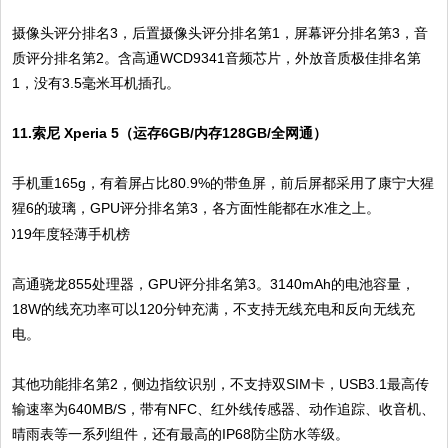
摄像头评分排名3，后置摄像头评分排名第1，屏幕评分排名第3，音
质评分排名第2。含高通WCD9341音频芯片，外放音质极佳排名第
1，没有3.5毫米耳机插孔。
11.索尼 Xperia 5（运存6GB/内存128GB/全网通）
手机重165g，有着屏占比80.9%的带鱼屏，前后屏都采用了康宁大猩
猩6的玻璃，GPU评分排名第3，各方面性能都在水准之上。
高通骁龙855处理器，GPU评分排名第3。3140mAh的电池容量，
18W的线充功率可以120分钟充满，不支持无线充电和反向无线充
电。
其他功能排名第2，侧边指纹识别，不支持双SIM卡，USB3.1最高传
输速率为640MB/S，带有NFC、红外线传感器、动作追踪、收音机、
晴雨表等一系列组件，还有最高的IP68防尘防水等级。