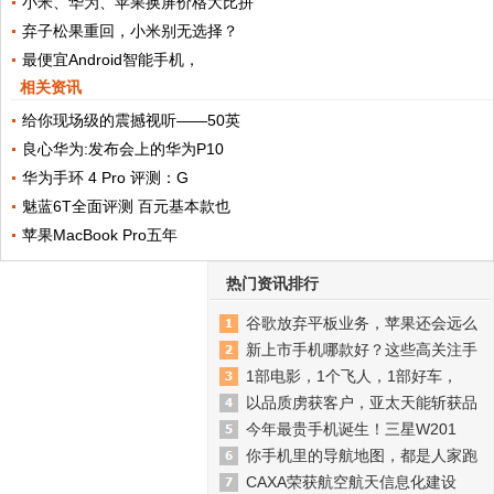
小米、华为、苹果换屏价格大比拼
弃子松果重回，小米别无选择？
最便宜Android智能手机，
相关资讯
给你现场级的震撼视听——50英
良心华为:发布会上的华为P10
华为手环 4 Pro 评测：G
魅蓝6T全面评测 百元基本款也
苹果MacBook Pro五年
热门资讯排行
谷歌放弃平板业务，苹果还会远么
新上市手机哪款好？这些高关注手
1部电影，1个飞人，1部好车，
以品质虏获客户，亚太天能斩获品
今年最贵手机诞生！三星W201
你手机里的导航地图，都是人家跑
CAXA荣获航空航天信息化建设