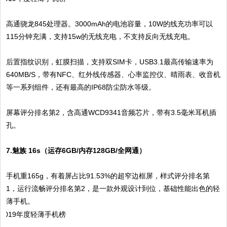
高通骁龙845处理器。3000mAh的电池容量，10W的线充功率可以
115分钟充满，支持15w的无线充电，不支持反向无线充电。
后置指纹识别，虹膜扫描，支持双SIM卡，USB3.1最高传输速率为
640MB/S，带有NFC、红外线传感器、心率监控仪、晴雨表、收音机
等一系列组件，还有最高的IP68防尘防水等级。
屏幕评分排名第2，含高通WCD9341音频芯片，带有3.5毫米耳机插
孔。
7.魅族 16s（运存6GB/内存128GB/全网通）
手机重165g，有着屏占比91.53%的超窄边框屏，样式评分排名第
1，运行流畅评分排名第2，是一款外观设计到位，基础性能出色的轻
薄手机。