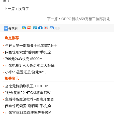
慎！
上一篇：没有了
下一篇：
OPPO新机A59亮相工信部骁龙
更多
分享到：
616加720p屏幕
焦点推荐
年轻人第一部商务手机荣耀7上手
闲鱼惊现索爱“透明屏”手机,全
799元24W快充+5000m
小米电视3,六大亮点卖点大起底
小米5S剧透汇总:骁龙821、
相关资讯
当之无愧的刷机王HTCHD2
“野火复燃”？HTC或将重启W
主播带货红酒推荐--西班牙里奥
闲鱼惊现索爱“透明屏”手机,全
小米官宣32款旗舰率先升级MI