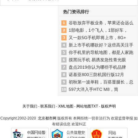
热门资讯排行
谷歌放弃平板业务，苹果还会远么
1部电影，1个飞人，1部好车，
又一款5G手机即将上市，8G+
新上市手机哪款好？这些高关注手
你手机里的导航地图，都是人家跑
摸黑玩手机 易诱发急性青光眼
盘点2019你认为哪些手机品牌
诺基亚800三防机国行版12月
初秋第一波单鞋，百搭显腿长，总
597大洋入手HTC M8，简
关于我们
-
联系我们
-
XML地图
-
网站地图
TXT
-
版权声明
Copyright.2002-2020
北京都市网
版权所有 本网拒绝一切非法行为 欢迎监督举报 如
有错误信息 欢迎纠正