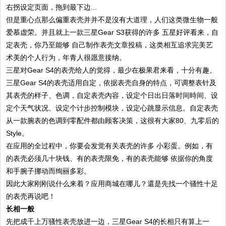
右拐设定页面，拖到最下边...
但是重心点那么偏重表壳并并不是沒有大道理，人们这类微生物一般
爱慕虚荣。并且就上一款三星Gear S3获得的许多 五星好评看来，自
定表壳，你乃至能够 自己制作表壳文章投稿，这类相互追求完美艺
术美的个人行为，年青人很愿意接纳。
三星对Gear S4的表壳给人的觉得，最少在极果君来看，十分有趣。
三星Gear S4的表壳适用自定，依据表壳自身的特点，可调整表针及
其表壳的样子、色调，自定表壳內容，设定个日出日落时间時间、设
定个天气状况、设定个计步控制模块，设定心跳显示信息。自定表壳
从一款腕表的色调到零配件都由顾客决策，这很有大家80、九零后的
Style。
在应用的全过程中，你要会发觉有关表壳的许多 小彩蛋。例如，有
的表壳必须几十块钱、有的表壳限免，有的表壳能够 依据你的角度
和手腕子挪动而绚丽多彩。
因此大家刚刚说什么来着？应用商城在哪儿？還是先找一个骚性十足
的表壳再说吧！
长相一般
先把成千上万骚性表壳放进一边，三星Gear S4的长相只有算上一