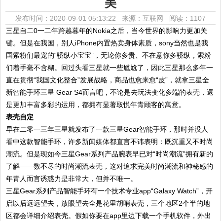
美
发布时间：2020-09-01 05:13:22 来源：互联网
阅读：1107
三星自二0一二年跨越暮年的Nokia之后，当今世界的影响力更加关
键。但是在我国，别人iPhone内置热卖身体素质，sony当然也是我
国索粉们最宠的“骄纵小宝宝”，无论你多贵、不在意你多骄纵，索粉
们着手毫不含糊。回过头看三星就一些尴尬了，因此三星那么多年一
直在贯彻“我国文化整合”发展战略，商品也愈来愈“皮”，就拿三星全
新智能手环三星 Gear S4而言吧，不论是去玩法变化多端的表壳，還
是更加丰富多彩的运用，都拥有显著取悦年青顾客的寓意。
表壳自定
早在二零一三年三星就发布了一款三星Gear智能手环，那时并没人
看中这款智能手环，许多新闻媒体都直言不讳表明：既沉重又不时尚
潮流。但是现如今三星Gear系列产品腕表早已对“时尚潮流”拥有新的
了解——数不尽的时尚潮流表壳，这对追求完美时尚潮流和神秘感的
年青人而言诱惑力是非常大，但并不唯一。
三星Gear系列产品智能手环有一个技术专业app“Galaxy Watch”，开
启以后远远望去，放眼望去全是花里胡哨表壳，三个地区2个半的地
区都会详细介绍表壳。假如你要在app里边下载一个手机软件，外出