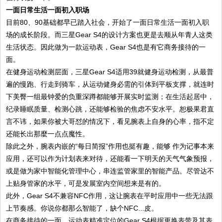
一面日常生活一面初入职场
目前80、90基础都早已踏入社会，开始了一面日常生活一面初入职
场的成长阶段。而三星Gear S4的设计方案也更是去顺从年青人这类
生活状态。因此做为一款运动表，Gear S4也是有它商务接待的一
面。
在健身运动检测层面，三星Gear S4适用39就健身运动检测，从最普
遍的慢跑、行走到骑车，从运动健身必需的引体到平板支撑，就连时
下美臀一组最钟爱的负重深蹲都能够开展实时监测；在生活起居中，
纪录睡眠质量、检测心跳，还能够检验的焦虑不安水平。恕极果君直
言不讳，如果你被大哥怼的情况下，看见腕表上自身的心率，指不定
还能长出那麼一点点魔性。
除此之外，腕表内嵌的“每日简报”作用也挺有趣，能够 作为记事本来
应用，还可以作为计划表来对待，还能看一下明天的天气气象预报，
或是做为家中智能化管理中心，串连监管家里的智能产品。尽管达不
上贴身管家的水平，可是发展室内空间想来是有的。
此外，Gear S4不兼容NFC作用，这让腕表在平时应用中一些无法跟
上节奏感。你说你都那么智能了，缺个NFC...皮。
在商务接待的一面，运动表精准定位的Gear S4根据更换表带及其表