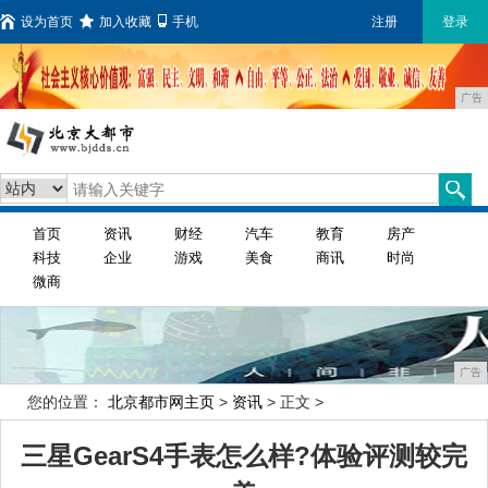
设为首页
加入收藏
手机
注册
登录
广告
首页
资讯
财经
汽车
教育
房产
科技
企业
游戏
美食
商讯
时尚
微商
广告
您的位置：
北京都市网主页
>
资讯
> 正文 >
三星GearS4手表怎么样?体验评测较完