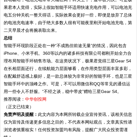
果君本人觉得，实际上假如智能手环适用快速充电作用，可以电池充
电五分钟关机一整天得话，实际效果会更好一些，即便是放弃了总体
的电池充电速率，由于绝大多数人很有可能夜里刚开始电池充电，第
二天早晨才会将腕表取出来。
总结
智能手环现阶段正处在一种“不成熟但前途无量”的情况，因此包含
iPhone、小米手机、360等以内的诸多科技有限公司都刚开始全力合
理布局智能手环销售市场。在这类状况下，极果君觉得三星Gear S4
在长相层面还行，在续航能力层面够看，在作用类型层面丰富多彩，
在配戴舒适感上极好，是一款总体较为非常好的智能手环，也是三星
智能手环中的顶峰之作。可是，不可以用微信和QQ等常见的通信运
用一些令人不舒服。“不经之谈，稳中带皮”赠给三星Gear S4。
推荐阅读：
中华创投网
（正文已结束）
免责声明及提醒：
此文内容为本网所转载企业宣传资讯，该相关信息
仅为宣传及传递更多信息之目的，不代表本网站观点，文章真实性请
浏览者慎重核实！任何投资加盟均有风险，提醒广大民众投资需谨