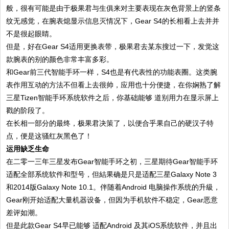
般，很有可能是由于极果君与生俱来对主要表现在灰色背景上的竖条
纹无感觉，在腕表熄显示信息灭情况下，Gear S4的长相看上去并并
不是很起眼睛。
但是，好在Gear S4适用更换表带，极果君去某东搜过一下，发觉这
款腕表的别的颜色非常丰富多彩。
和Gear前三代智能手环一样，S4也是有代表性的功能表圈。这类腕
表作用互动的方法不但看上去很帅，应用也十分便捷，在你娴熟了解
三星Tizen智能手环系统软件之后，你基础能够 道别用力在显示屏上
戳的阶段了。
在长相一部分的最终，极果君决策了，以便合乎果自己的硬汉子特
点，便是这骚红灰黑色了！
运用缺乏生命
在二零一三年三星发布Gear智能手环之初，三星期待Gear智能手环
适配全部系统软件和型号，但結果确是只是适配三星Galaxy Note 3
和2014版Galaxy Note 10.1。伴随着Android 电脑操作系统的升級，
Gear刚开始适配大量机器设备，但因为手机软件不稳定，Gear恶意
差评如潮。
但是此款Gear S4早已能够 适配Android 及其iOS系统软件，并且出