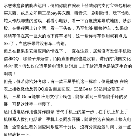
示愈来愈多的腕表运用，例如你能在腕表上登陆你的支付宝钱包刷表
买东西、或是立即用三星pay买东西、听音乐、刷刷微博、玩下贪吃
蛇大作战哪些的游戏、看看小电影、看一下百度搜索导航地图、炒炒
股、在携程网上订个票、看一下头条，乃至能够 联接轿车，如果你
将轿车停在某一巨大的地下停车场时，这一帮你寻车作用就有点儿
Skr了，当然极果君没有车...告别。
但是在极果君安装应用的情况下，一直在注意，居然沒有发觉手机微
信和QQ，哪些子弹短信，陌陌直播自然也是沒有。讲好的“我国文化
整合”呢？假如仅仅适用通电话和短消息...上千款运用也是缺乏生命的
啊喂！
但是，倘若你恰好考虑，有一款三星手机这一标准，倒是能够 在腕
表上接收微信及其QQ通告而且回应。三星Gear S3适用全部安卓
机，三星 Gear能够 应用支付宝钱包，能够 看到三星智能手环的发
展，可是这速率一些慢了。
适用通电话作用也算作能够 替代手机上的第一步，在手机上加上手
机联系人拨打电話后，手机上会同歩开播，随后挑选在腕表上接入电
話，全部全过程的回应同歩速率十分快，沒有分毫延迟时间，这一点
值得表扬一下。