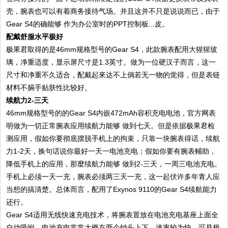
壳，腕表也可以有着商务接待气场。并且这并不只是说说而已，由于
Gear S4的确能够 作为办公室时的PPT控制板...皮。
配戴舒服水平极好
极果君取得的是46mm规格型号的Gear S4，此款腕表配用大猩猩玻
璃，净重适度，显示屏尺寸是1.3英寸。做为一位硬汉子而言，这一
尺寸和净重不久适合，配戴起來达不上倘若无一物的觉得，但是表链
材料不膈手贴肤性比较好。
续航力2-三天
46mm规格型号的的Gear S4内嵌472mAh容积充电电池，官方网表
明做为一切正常腕表应用续航力能够 做到七天。但是依据极果君检
测应用，假如你要彻底摆脱手机上的拘束，只靠一块腕表得话，续航
力1-2天，换句话说你最好一天一电池充电；假如你要有腕表輔助，
降低手机上的应用，那麼续航力能够 做到2-三天，一周三电池充电。
手机上必须一天一充，腕表必须两三天一充，这一起伏许多年青人应
当想的搞清楚。总体而言，配用了Exynos 9110的Gear S4续航能力
还行。
Gear S4适用无线快速充电技术，将腕表置放在电池充电基座上面全
自动吸咐，电池充电常常大概在两个钟头上下，速率较为快。可是极