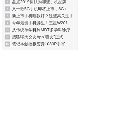
盘点2019你认为哪些手机品牌
又一款5G手机即将上市，8G+
新上市手机哪款好？这些高关注手
今年最贵手机诞生！三星W201
从传统单学科到MDT多学科诊疗
搜狐聊天交友App“狐友”正式
笔记本触控板变身1080P手写