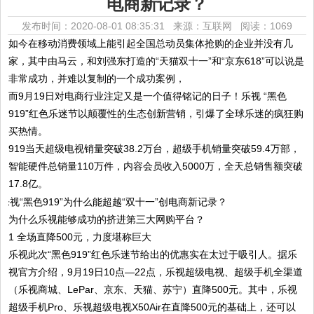
电商新记录？
发布时间：2020-08-01 08:35:31 来源：互联网
阅读：1069
如今在移动消费领域上能引起全国总动员集体抢购的企业并没有几
家，其中由马云，和刘强东打造的“天猫双十一”和“京东618”可以说是
非常成功，并难以复制的一个成功案例，
而9月19日对电商行业注定又是一个值得铭记的日子！乐视 “黑色
919”红色乐迷节以颠覆性的生态创新营销，引爆了全球乐迷的疯狂购
买热情。
919当天超级电视销量突破38.2万台，超级手机销量突破59.4万部，
智能硬件总销量110万件，内容会员收入5000万，全天总销售额突破
17.8亿。
为什么乐视能够成功的挤进第三大网购平台？
1 全场直降500元，力度堪称巨大
乐视此次“黑色919”红色乐迷节给出的优惠实在太过于吸引人。据乐
视官方介绍，9月19日10点—22点，乐视超级电视、超级手机全渠道
（乐视商城、LePar、京东、天猫、苏宁）直降500元。其中，乐视
超级手机Pro、乐视超级电视X50Air在直降500元的基础上，还可以