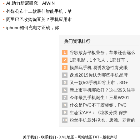
AI 助力新冠研究！AIWIN
外媒公布十二款最佳智能手机，苹
阿里巴巴收购豌豆荚？手机应用市
iphone如何充电才正确，你
热门资讯排行
谷歌放弃平板业务，苹果还会远么
1部电影，1个飞人，1部好车，
摸黑玩手机 易诱发急性青光眼
盘点2019你认为哪些手机品牌
又一款5G手机即将上市，8G+
新上市手机哪款好？这些高关注手
今年最贵手机诞生！三星W201
什么是PVC不干胶标签，PVC
生态宝APP：《垃圾分类 保护
粉丝手机意外掉地，唐嫣、罗晋的
关于我们
-
联系我们
-
XML地图
-
网站地图
TXT
-
版权声明