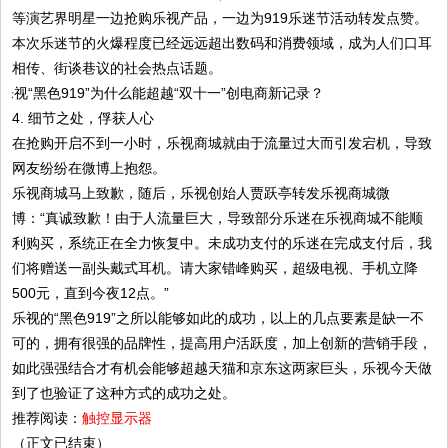
等演艺界明星一边抢购乐视产品，一边为919乐迷节活动转发点赞。
本次乐迷节的火爆程度已经远远超出数码和消费领域，成为人们口耳
相传、街谈巷议的社会热点话题。
4. 细节之处，俘获人心
在抢购开启不到一小时，乐视商城就由于流量过大而引发宕机，导致
网友纷纷在微博上抱怨。
乐视商城马上致歉，随后，乐视创始人贾跃亭转发乐视商城微
博：“真诚致歉！由于人流量巨大，导致部分乐迷在乐视商城不能顺
利购买，系统正在全力恢复中。未成功支付的乐迷在完成支付后，我
们将赠送一副头戴式耳机。请大家错峰购买，超级电视、手机立降
500元，直到今夜12点。”
乐视的“黑色919”之所以能够如此的成功，以上的几点要素是缺一不
可的，拥有很强的品牌性，提高用户活跃度，加上创新的营销手段，
如此强强结合才有机会能够超越天猫和京东这两家巨头，乐视今天做
到了也验证了这种方式的成功之处。
推荐阅读：
触控显示器
（正文已结束）