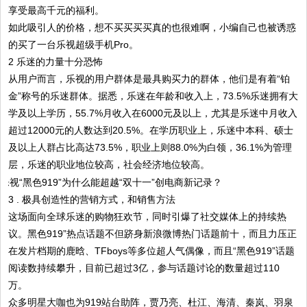
享受最高千元的福利。
如此吸引人的价格，想不买买买买真的也很难啊，小编自己也被诱惑
的买了一台乐视超级手机Pro。
2 乐迷的力量十分恐怖
从用户而言，乐视的用户群体是最具购买力的群体，他们是有着“铂
金”称号的乐迷群体。据悉，乐迷在年龄和收入上，73.5%乐迷拥有大
学及以上学历，55.7%月收入在6000元及以上，尤其是乐迷中月收入
超过12000元的人数达到20.5%。在学历职业上，乐迷中本科、硕士
及以上人群占比高达73.5%，职业上则88.0%为白领，36.1%为管理
层，乐迷的职业地位较高，社会经济地位较高。
3 . 极具创造性的营销方式，和销售方法
这场面向全球乐迷的购物狂欢节，同时引爆了社交媒体上的持续热
议。黑色919”热点话题不但跻身新浪微博热门话题前十，而且力压正
在发片档期的鹿晗、TFboys等多位超人气偶像，而且“黑色919”话题
阅读数持续攀升，目前已超过3亿，参与话题讨论的数量超过110
万。
众多明星大咖也为919站台助阵，贾乃亮、杜江、海清、秦岚、羽泉