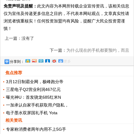
免责声明及提醒：
此文内容为本网所转载企业宣传资讯，该相关信息
仅为宣传及传递更多信息之目的，不代表本网站观点，文章真实性请
浏览者慎重核实！任何投资加盟均有风险，提醒广大民众投资需谨
慎！
上一篇：没有了
下一篇：
为什么现在的手机都要预约，而且
更多
分享到：
还要抢购！
焦点推荐
3月12日制霸全网，极峰跑分帝
三星电子Q2营业利润467亿元
曝光神U：首发骁龙685红米N
一加承认自家手机获取用户隐私，
电子墨水双屏国礼手机 Yota
相关资讯
专家称消费者两年内用不上5G手