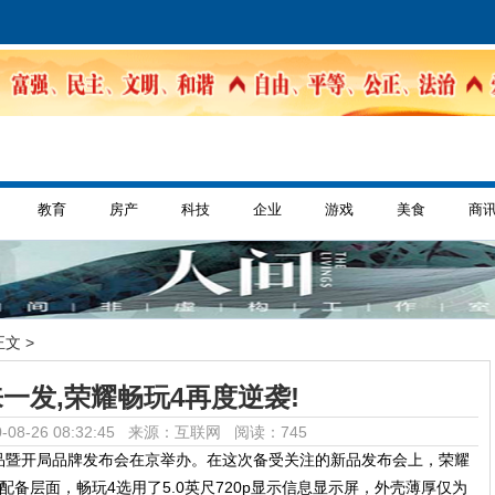
教育
房产
科技
企业
游戏
美食
商
正文 >
一发,荣耀畅玩4再度逆袭!
-08-26 08:32:45 来源：互联网
阅读：745
品暨开局品牌发布会在京举办。在这次备受关注的新品发布会上，荣耀
备层面，畅玩4选用了5.0英尺720p显示信息显示屏，外壳薄厚仅为