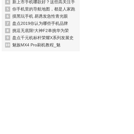
新上市手机哪款好？这些高关注手
你手机里的导航地图，都是人家跑
摸黑玩手机 易诱发急性青光眼
盘点2019你认为哪些手机品牌
挑逗无底限!大神F2单挑华为荣
盘点千元机标杆荣耀X系列发展史
魅族MX4 Pro刷机教程_魅