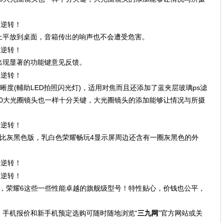
上平放到桌面，音箱传出的响声也不会遭受危害。
出现显著的功能键意见反馈。
晰度(輔助LED拍照闪光灯)，适用对焦而且还添加了蓝夹层玻璃ps滤
.0大光圈镜头也一样十分关键，大光圈镜头的添加能够让情况与所摄
对比灰黑色版，乳白色荣耀畅玩4显示屏周边还含有一圈灰黑色的外
X，荣耀6这些一些性能卓越的旗舰级型号！特性贴心，价钱也公平，
、手机报价和新手机预定选购可随时随地浏览“
三九网
”官方网站或关