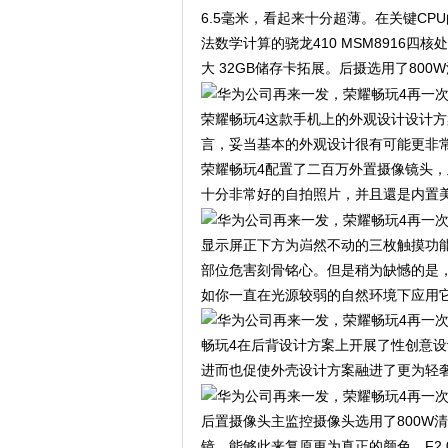
6.5毫米，看起来十分超薄。在关键C
法数学计算的骁龙410 MSM8916四核
大 32GB储存卡拓展。后摄选用了800
荣耀畅玩4这款手机上的外观设计设计方
言，妥当基本的外观设计很有可能更非
荣耀畅玩4配置了二百万外置摄像镜头，
十分非常好的自拍照片，并且還是内置
显示屏正下方为岿然不动的三枚触摸功
部位危害刻骨铭心。但是稍为缺憾的是
如你一直在光源较弱的自然环境下应用
畅玩4在后背设计方案上开展了性创意
进而也促使外壳设计方案融进了更为轻
后置摄像头主监控摄像头选用了800W清
镜，能够此来复原更为真正的颜色。F2