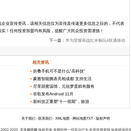
载企业宣传资讯，该相关信息仅为宣传及传递更多信息之目的，不代表
核实！任何投资加盟均有风险，提醒广大民众投资需谨慎！
下一篇：
华为荣耀再战红米畅玩4联通移动
版齐发
相关资讯
折叠手机可不是什么“高科技”
豪雅智能腕表亮相成都 支持生活
尽享甜蜜温情，元祖梦蛋糕有颜有
谷歌发布Android 11月
新科技正重塑“十一假期”，旅游
关于我们
-
联系我们
-
XML地图
-
网站地图
TXT
-
版权声明
t.2002-2020
北京都市网
版权所有 本网拒绝一切非法行为 欢迎监督举报 如有错误信息