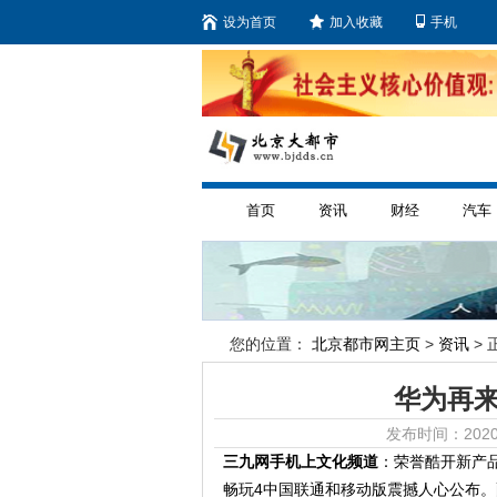
设为首页
加入收藏
手机
首页
资讯
财经
汽车
您的位置：
北京都市网主页
>
资讯
> 
华为再来
发布时间：2020
三九网手机上文化频道
：荣誉酷开新产
畅玩4中国联通和移动版震撼人心公布。配