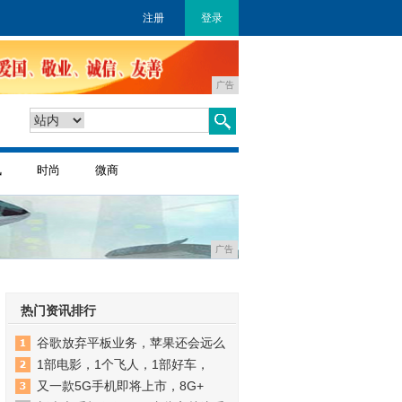
注册
登录
广告
讯
时尚
微商
广告
热门资讯排行
谷歌放弃平板业务，苹果还会远么
1部电影，1个飞人，1部好车，
又一款5G手机即将上市，8G+