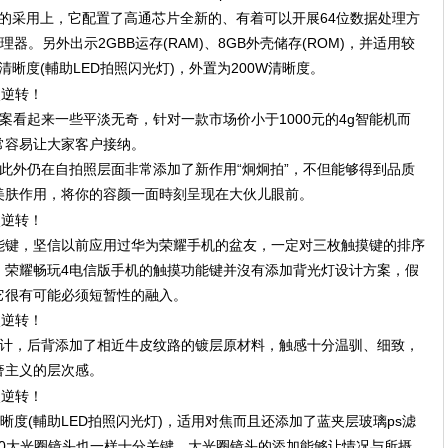
PU的采用上，它配置了高通芯片全新的、有着可以开展64位数据处理方
处理器。另外出示2GBB运存(RAM)、8GB外壳储存(ROM)，并适用较
W清晰度(輔助LED拍照闪光灯)，外置为200W清晰度。
案看起来一些平淡无奇，针对一款市场价小于1000元的4g智能机而
常容易让大家客户接纳。
此外仍在自拍照层面非常添加了新作用“炯炯拍”，不但能够得到品质
美肤作用，将你的容颜一面時刻呈现在大伙儿眼前。
能键，坚信以前应用过华为荣耀手机的盆友，一定对三枚触摸键的排序
，荣耀畅玩4电信版手机的触摸功能键并沒有添加背光灯设计方案，假
它很有可能必须短暂性的融入。
设计，后背添加了相近牛皮纹路的镀层原材料，触感十分温驯、细致，
奢主义的层次感。
晰度(輔助LED拍照闪光灯)，适用对焦而且还添加了蓝夹层玻璃ps滤
.0大光圈镜头也一样十分关键，大光圈镜头的添加能够让情况与所摄