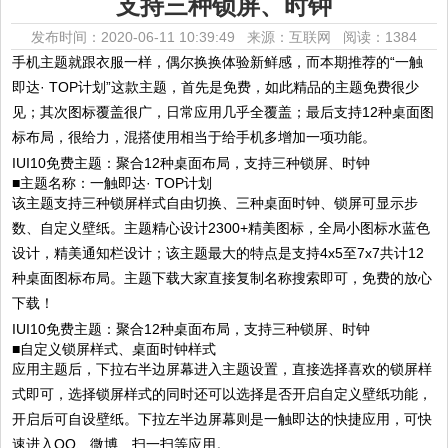
支持三种锁屏、时钟
发布时间：2020-06-11 10:39:49 来源：互联网
阅读：1384
手机主题就跟衣服一样，偶尔换换体验新鲜感，而本期推荐的“一触
即达· TOP计划”这款主题，首先是免费，如此精品的主题免费很少
见；其次图标覆盖很广，日常应用几乎全覆盖；最后支持12种桌面图
标布局，很给力，混搭使用相当于给手机多增加一项功能。
■主题名称：一触即达· TOP计划
该主题支持三种锁屏样式自由切换、三种桌面时钟、锁屏可显示步
数、自定义壁纸。主题精心设计2300+精美图标，全局小图标水蓝色
设计，精美通知栏设计；该主题最大的特点是支持4x5至7x7共计12
种桌面图标布局。主题下载大家直接复制名称搜索即可，免费的放心
下载！
■自定义锁屏样式、桌面时钟样式
应用主题后，下拉右半边屏幕进入主题设置，直接选择喜欢的锁屏样
式即可，选择锁屏样式的同时还可以选择是否开启自定义壁纸功能，
开启后可自设壁纸。下拉左半边屏幕则是一触即达的快捷应用，可快
速进入QQ、微博、扫一扫等应用。