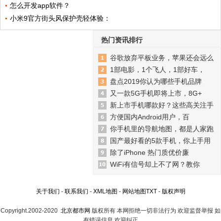
怎么开发app软件？
小米9官方街头风保护壳轻体验：
热门资讯排行
谷歌放弃平板业务，苹果还会远么
1部电影，1个飞人，1部好车，
盘点2019你认为哪些手机品牌
又一款5G手机即将上市，8G+
新上市手机哪款好？这些高关注手
方便国内Android用户，百
你手机里的导航地图，都是人家跑
国产最好看的5款手机，你上手用
除了iPhone 热门质优价廉
WiFi有信号却上不了网？教你
关于我们
-
联系我们
-
XML地图
-
网站地图
TXT
-
版权声明
Copyright.2002-2020
北京都市网
版权所有 本网拒绝一切非法行为 欢迎监督举报 如
有错误信息 欢迎纠正