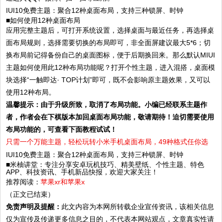
■如何使用12种桌面布局
应用完整主题后，可打开系统设置，选择桌面与最近任务，再选择桌
面布局规则，选择需要切换的布局即可，非全面屏建议最大5*6；切
换布局前记得备份自己的桌面图标，便于后期换回来。那么默认MIUI
主题如何使用此12种布局功能呢？打开个性主题，进入混搭，桌面模
块选择“一触即达· TOP计划”即可，既不会影响原主题效果，又可以
使用12种布局。
温馨提示：由于升级所致，取消了布局功能。小编已经联系主题作
者，作者会在下棋版本加回桌面布局功能，敬请期待！迫切需要使用
布局功能的，可查看下面教程试试！
只需一个万能主题，轻松玩转小米手机桌面布局，49种格式任你选
■米柚讲堂：专注分享安卓玩机技巧、精美壁纸、个性主题、特色
APP、科技资讯、手机新品快报，欢迎大家关注！
推荐阅读：
苹果xr和苹果x
（正文已结束）
免责声明及提醒：
此文内容为本网所转载企业宣传资讯，该相关信息
仅为宣传及传递更多信息之目的，不代表本网站观点，文章真实性请