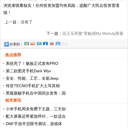
浏览者慎重核实！任何投资加盟均有风险，提醒广大民众投资需谨
慎！
上一篇：没有了
下一篇：
花王乐而雅“零触感My Melody限量
更多
分享到：
御守系列”暖心上市
焦点推荐
系统亮了！魅族正式发布PRO
第二款图灵手机Dark Wyv
安全、性能、工艺，全新Jeep
传音TECNO手机扩大土耳其销
黑莓旗舰手机在中国同步发售：国
相关资讯
小米手机周末免费下主题，三天创
配大屏幕还带紧急呼叫，一款适合
DNF手游开启限号测试，游戏体