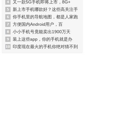
又一款5G手机即将上市，8G+
新上市手机哪款好？这些高关注手
你手机里的导航地图，都是人家跑
方便国内Android用户，百
小小手机号竟能卖出1900万天
装上这些app，你的手机就是办
印度现在最火的手机你绝对猜不到