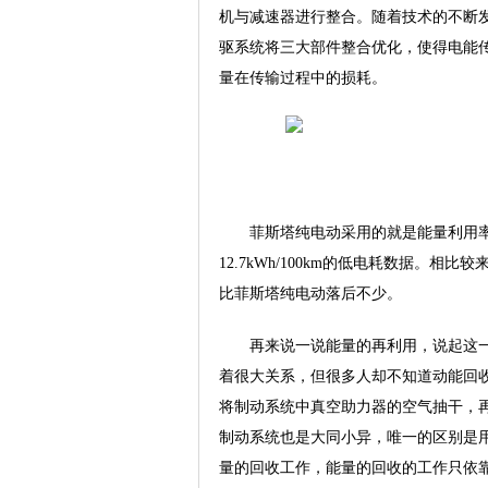
机与减速器进行整合。随着技术的不断
驱系统将三大部件整合优化，使得电能
量在传输过程中的损耗。
菲斯塔纯电动采用的就是能量利用率
12.7kWh/100km的低电耗数据。
比菲斯塔纯电动落后不少。
再来说一说能量的再利用，说起这
着很大关系，但很多人却不知道动能回
将制动系统中真空助力器的空气抽干，
制动系统也是大同小异，唯一的区别是
量的回收工作，能量的回收的工作只依