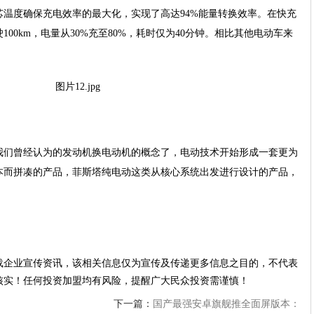
温度确保充电效率的最大化，实现了高达94%能量转换效率。在快充
00km，电量从30%充至80%，耗时仅为40分钟。相比其他电动车来
我们曾经认为的发动机换电动机的概念了，电动技术开始形成一套更为
本而拼凑的产品，菲斯塔纯电动这类从核心系统出发进行设计的产品，
载企业宣传资讯，该相关信息仅为宣传及传递更多信息之目的，不代表
核实！任何投资加盟均有风险，提醒广大民众投资需谨慎！
下一篇：
国产最强安卓旗舰推全面屏版本：