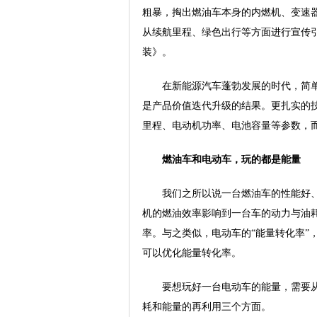
粗暴，掏出燃油车本身的内燃机、变速器
从续航里程、绿色出行等方面进行宣传
装》。
在新能源汽车蓬勃发展的时代，简
是产品价值迭代升级的结果。更扎实的
里程、电动机功率、电池容量等参数，
燃油车和电动车，玩的都是能量
我们之所以说一台燃油车的性能好
机的燃油效率影响到一台车的动力与油
率。与之类似，电动车的“能量转化率”
可以优化能量转化率。
要想玩好一台电动车的能量，需要
耗和能量的再利用三个方面。