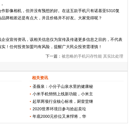
）。
作影像相机，但并没有预想的好。在这五款手机只有诺基亚5310复
内品牌相差还是有点大，并且价格并不好友。大家觉得呢？
载企业宣传资讯，该相关信息仅为宣传及传递更多信息之目的，不代表
核实！任何投资加盟均有风险，提醒广大民众投资需谨慎！
下一篇：
被忽略的手机闪存性能 其实比处理
器更加重要
相关资讯
圣薇泉：小分子山泉水里的健康秘
小米手机悄悄上线新功能，小米主
起草两项行业核心标准，厨壹堂继
2020世界环境日参与拾起卖垃
年底2000元价位又来悍将，华