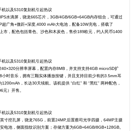
IPS水滴屏，骁龙665芯片，3GB/4GB/6GB+64GB内存组合，可通过
MP超广角+微距+深度,4000 mAh大电池，配备10W充电，搭载了
范围内上市，配色包括青色、沙色和木炭色，售价189欧元，约人民币1400
0×320分辨率屏幕，配置内存8MB，并支持支持4GB microSD扩
8小时音乐，拥有三颗实体播放按键，并且支持目前少有的3.5mm耳
00mAh，长达30天续航。该机提供 “白红” 和 “黑红” 两种配色，
96元）开售。
 英寸挖孔屏，骁龙765G，前置24MP,后置蔡司光学四摄，64MP主摄
毫安电池，侧面指纹识别方案；存储方案为6GB+64GB/8GB+128GB。