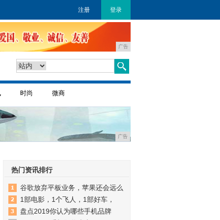
注册
登录
广告
讯
时尚
微商
广告
热门资讯排行
谷歌放弃平板业务，苹果还会远么
1部电影，1个飞人，1部好车，
盘点2019你认为哪些手机品牌