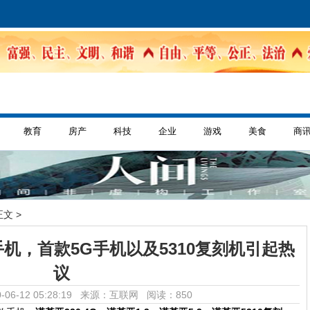
教育
房产
科技
企业
游戏
美食
商
正文 >
机，首款5G手机以及5310复刻机引起热
议
-06-12 05:28:19 来源：互联网
阅读：850