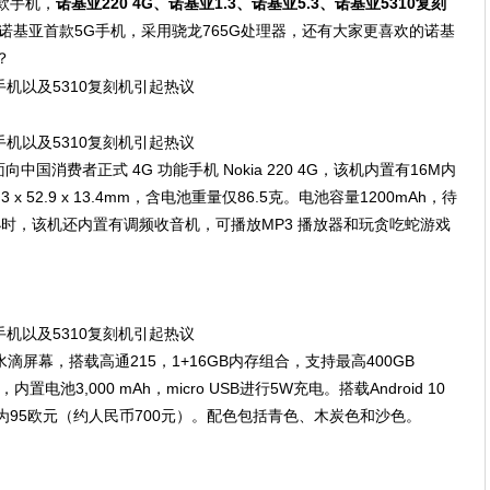
款手机，
诺基亚220 4G、诺基亚1.3、诺基亚5.3、诺基亚5310复刻
是诺基亚首款5G手机，采用骁龙765G处理器，还有大家更喜欢的诺基
？
消费者正式 4G 功能手机 Nokia 220 4G，该机内置有16M内
x 52.9 x 13.4mm，含电池重量仅86.5克。电池容量1200mAh，待
3 小时，该机还内置有调频收音机，可播放MP3 播放器和玩贪吃蛇游戏
+水滴屏幕，搭载高通215，1+16GB内存组合，支持最高400GB
内置电池3,000 mAh，micro USB进行5W充电。搭载Android 10
价格仅为95欧元（约人民币700元）。配色包括青色、木炭色和沙色。