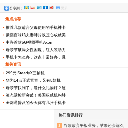
更多
分享到：
会与开放数据中心委员会
焦点推荐
推荐几款适合父母使用的手机神卡
紫燕百味鸡夫妻肺片以匠心成就美
中兴首款5G视频手机Axon
母亲节破局女性困境，红人装助力
手机卡怎么办，这点非常好办，且
相关资讯
299元iSteadyX三轴稳
华为14点正式官宣，又有8款机
母亲节快到了，送什么礼物好？这
液态活检新突破！美国权威机构肺
全网通普及的今天你有几张手机卡
热门资讯排行
谷歌放弃平板业务，苹果还会远么