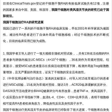
目前在ClinicalTrials.gov登记的干细胞干预RA的有效临床试验共有12项，注册
的国家多来自中国、美国、韩国等，
我国干细胞对类风湿关节炎的研究已处于国
际前沿。
我国干细胞治疗
RA
的研究进展
我国已进行了一系列的干细胞干预RA的临床实验，早在2001年科学家就为顽固
性、难治性RA患者进行了自体外周血干细胞移植；经过干细胞技术的不断优
化，目前的临床应用已较为成熟。
1. 我国学者王等人进行了一项大规模非随机对照试验，，共有136名活动期的RA
7
患者参与静脉内输注UC-MSCs（4×10
个细胞），36名则作为常规对照组。结
果显示，接受MSCs的患者显示出疾病活动度明显下降，检测外周血Treg细胞数
量增加，且无严重副作用发生，证实了干细胞的安全且有效性。
2.《中华实用诊断与治疗杂志》发表的文献显示，付等人对15名常规治疗的患者
进行MSCs回输，15名则为常规对照组，随访3月，ACR20临床缓解状况评分、
DAS28关节活动度评分和HAQ健康评分均有所改善，患者TNF-α、类风湿因子、
C-反应蛋白水平等指标下降，血清IL-4、CD4+、CD8+比率升高，表明干细胞移
植可提高RA患者机体免疫力，降低炎性反应及炎性因子水平。
我国干细胞治疗类风湿关节炎的临床研究已经取得了很大进展，干细胞将自身免