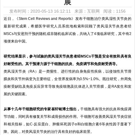
展
发布时间：2020-05-13 16:12:11 来源：互联网
阅读：1156
近日，《Stem Cell Reviews and Reports》发布干细胞治疗类风湿性关节炎的
最新研究成果，希腊医学研究人员系统地检索和回顾了类风湿关节炎患者经
MSCs与安慰剂干预的随机或非随机临床试验，共纳入了4项临床研究，其中有2
项便来自中国。
研究结果显示，参与试验的类风湿关节炎患者经
MSCs
干预
是安全
有效
和
具有
良
好耐受性
的
。
其干预潜力源于干细胞的抗炎、免疫调节和免疫耐受诱导。
类风湿关节炎（RA）是一类慢性、进行性的自身免疫性疾病，以侵蚀性关节滑
膜炎和关节外病变为主要特征，全世界发病率为0.5%~1.0%。既往研究，外周免
疫耐受缺陷及免疫反应异常导致免疫细胞及抗体进入关节滑膜，是RA发生和发
展的关键因素。
从事十几年干细胞研究的专家崔轩铭博士指出，
干细胞具有强大的抗炎和免疫调
节功能，同时具有修复关节和成骨损伤的作用。干细胞可改善类风湿关节炎症状
和相关指标，如C-反应蛋白、肿瘤坏死因子α和白细胞介素6等炎性因子显著下
降。因此，对类风湿关节炎的治疗具有良好的临床前景。